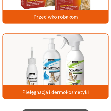
Przeciwko robakom
Pielęgnacja i dermokosmetyki