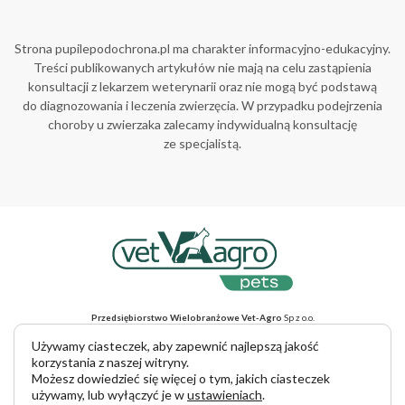
Strona pupilepodochrona.pl ma charakter informacyjno-edukacyjny.
Treści publikowanych artykułów nie mają na celu zastąpienia
konsultacji z lekarzem weterynarii oraz nie mogą być podstawą
do diagnozowania i leczenia zwierzęcia. W przypadku podejrzenia
choroby u zwierzaka zalecamy indywidualną konsultację
ze specjalistą.
Przedsiębiorstwo Wielobranżowe Vet-Agro
Sp z o.o.
ul. Gliniana 32, 20-616 Lublin, NIP 712-015-30-52
Adres do korespondencji
: ul. Mełgiewska 18, 20-234 Lublin
Używamy ciasteczek, aby zapewnić najlepszą jakość
tel. +48 81 445 23 00, e-mail vet-agro@vet-agro.pl
korzystania z naszej witryny.
www.vet-agro.pl
Możesz dowiedzieć się więcej o tym, jakich ciasteczek
używamy, lub wyłączyć je w
ustawieniach
.