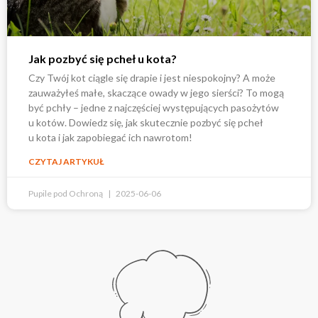
Jak pozbyć się pcheł u kota?
Czy Twój kot ciągle się drapie i jest niespokojny? A może
zauważyłeś małe, skaczące owady w jego sierści? To mogą
być pchły – jedne z najczęściej występujących pasożytów
u kotów. Dowiedz się, jak skutecznie pozbyć się pcheł
u kota i jak zapobiegać ich nawrotom!
CZYTAJ ARTYKUŁ
Pupile pod Ochroną
2025-06-06