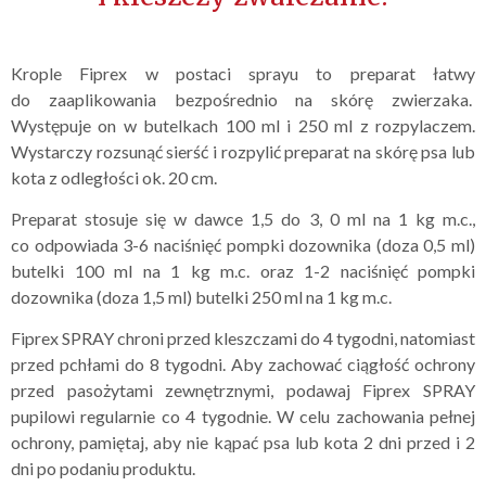
Krople Fiprex w postaci sprayu to preparat łatwy
do zaaplikowania bezpośrednio na skórę zwierzaka.
Występuje on w butelkach 100 ml i 250 ml z rozpylaczem.
Wystarczy rozsunąć sierść i rozpylić preparat na skórę psa lub
kota z odległości ok. 20 cm.
Preparat stosuje się w dawce 1,5 do 3, 0 ml na 1 kg m.c.,
co odpowiada 3-6 naciśnięć pompki dozownika (doza 0,5 ml)
butelki 100 ml na 1 kg m.c. oraz 1-2 naciśnięć pompki
dozownika (doza 1,5 ml) butelki 250 ml na 1 kg m.c.
Fiprex SPRAY chroni przed kleszczami do 4 tygodni, natomiast
przed pchłami do 8 tygodni. Aby zachować ciągłość ochrony
przed pasożytami zewnętrznymi, podawaj Fiprex SPRAY
pupilowi regularnie co 4 tygodnie. W celu zachowania pełnej
ochrony, pamiętaj, aby nie kąpać psa lub kota 2 dni przed i 2
dni po podaniu produktu.