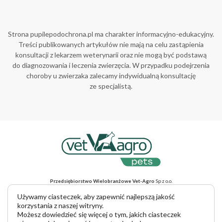
Strona pupilepodochrona.pl ma charakter informacyjno-edukacyjny.
Treści publikowanych artykułów nie mają na celu zastąpienia
konsultacji z lekarzem weterynarii oraz nie mogą być podstawą
do diagnozowania i leczenia zwierzęcia. W przypadku podejrzenia
choroby u zwierzaka zalecamy indywidualną konsultację
ze specjalistą.
Przedsiębiorstwo Wielobranżowe Vet-Agro
Sp z o.o.
ul. Gliniana 32, 20-616 Lublin, NIP 712-015-30-52
Adres do korespondencji
: ul. Mełgiewska 18, 20-234 Lublin
Używamy ciasteczek, aby zapewnić najlepszą jakość
tel. +48 81 445 23 00, e-mail vet-agro@vet-agro.pl
korzystania z naszej witryny.
www.vet-agro.pl
Możesz dowiedzieć się więcej o tym, jakich ciasteczek