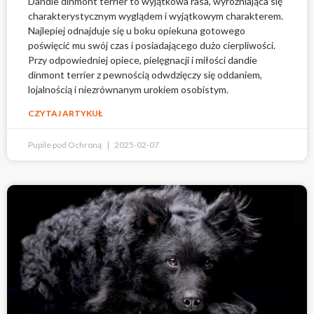
Dandie dinmont terrier to wyjątkowa rasa, wyróżniająca się
charakterystycznym wyglądem i wyjątkowym charakterem.
Najlepiej odnajduje się u boku opiekuna gotowego
poświęcić mu swój czas i posiadającego dużo cierpliwości.
Przy odpowiedniej opiece, pielęgnacji i miłości dandie
dinmont terrier z pewnością odwdzięczy się oddaniem,
lojalnością i niezrównanym urokiem osobistym.
CZYTAJ ARTYKUŁ
Pupile pod Ochroną
2025-02-07