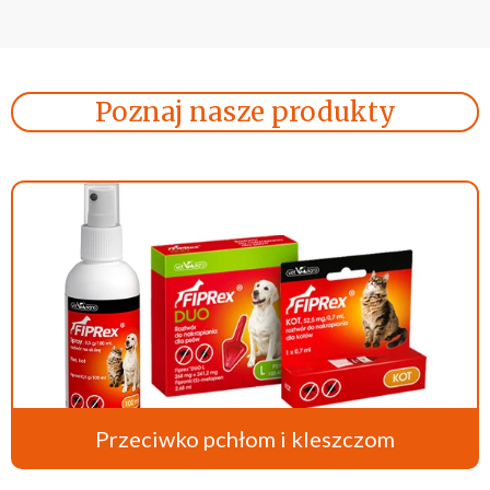
Poznaj nasze produkty
Przeciwko pchłom i kleszczom