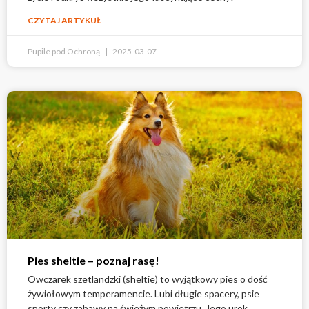
CZYTAJ ARTYKUŁ
Pupile pod Ochroną
2025-03-07
Pies sheltie – poznaj rasę!
Owczarek szetlandzki (sheltie) to wyjątkowy pies o dość
żywiołowym temperamencie. Lubi długie spacery, psie
sporty czy zabawy na świeżym powietrzu. Jego urok