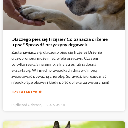
Dlaczego pies się trzęsie? Co oznacza drżenie
u psa? Sprawdź przyczyny drgawek!
Zastanawiasz się, dlaczego pies się trzęsie? Drżenie
u czworonoga może mieć wiele przyczyn. Czasem
to tylko reakcja na zimno, silny stres lub radosną
ekscytację. W innych przypadkach drgawki mogą
zwiastować poważną chorobę. Sprawdź, jak rozpoznać
niepokojące objawy i kiedy pójść do lekarza weterynarii!
CZYTAJ ARTYKUŁ
Pupile pod Ochroną
2026-05-18