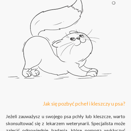
Jak się pozbyć pcheł i kleszczy u psa?
Jeżeli zauważysz u swojego psa pchły lub kleszcze, warto
skonsultować się z lekarzem weterynarii. Specjalista może
zalecić odpowiednie badania, które pomogą wykluczyć