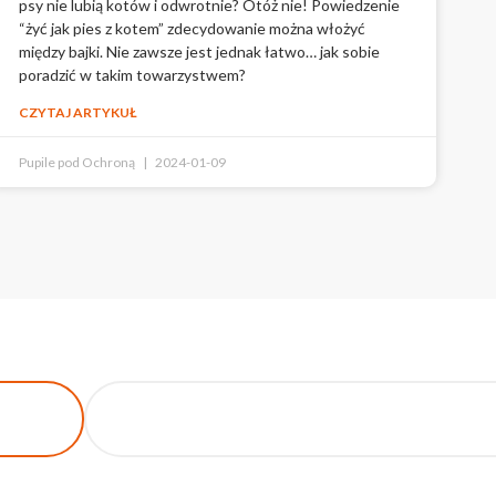
psy nie lubią kotów i odwrotnie? Otóż nie! Powiedzenie
“żyć jak pies z kotem” zdecydowanie można włożyć
między bajki. Nie zawsze jest jednak łatwo… jak sobie
poradzić w takim towarzystwem?
CZYTAJ ARTYKUŁ
Pupile pod Ochroną
2024-01-09