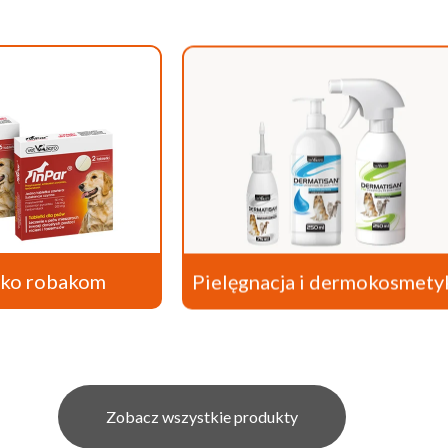
wko robakom
Pielęgnacja i dermokosmety
Zobacz wszystkie produkty