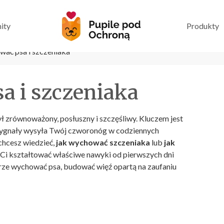
ity
Produkty
wać psa i szczeniaka
a i szczeniaka
ył zrównoważony, posłuszny i szczęśliwy. Kluczem jest
 sygnały wysyła Twój czworonóg w codziennych
 chcesz wiedzieć,
jak wychować szczeniaka
lub
jak
 Ci kształtować właściwe nawyki od pierwszych dni
ze wychować psa, budować więź opartą na zaufaniu