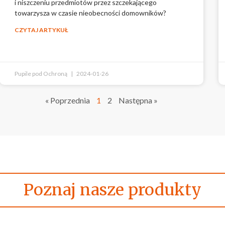
i niszczeniu przedmiotów przez szczekającego
towarzysza w czasie nieobecności domowników?
CZYTAJ ARTYKUŁ
Pupile pod Ochroną
2024-01-26
« Poprzednia
1
2
Następna »
Poznaj nasze produkty