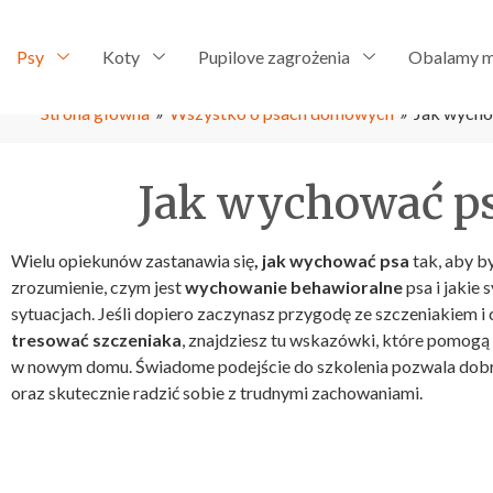
Psy
Koty
Pupilove zagrożenia
Obalamy m
Strona główna
»
Wszystko o psach domowych
»
Jak wycho
Jak wychować ps
Wielu opiekunów zastanawia się
, jak wychować psa
tak, aby b
zrozumienie, czym jest
wychowanie behawioralne
psa i jakie
sytuacjach. Jeśli dopiero zaczynasz przygodę ze szczeniakiem i
tresować szczeniaka
, znajdziesz tu wskazówki, które pomogą
w nowym domu. Świadome podejście do szkolenia pozwala dobr
oraz skutecznie radzić sobie z trudnymi zachowaniami.