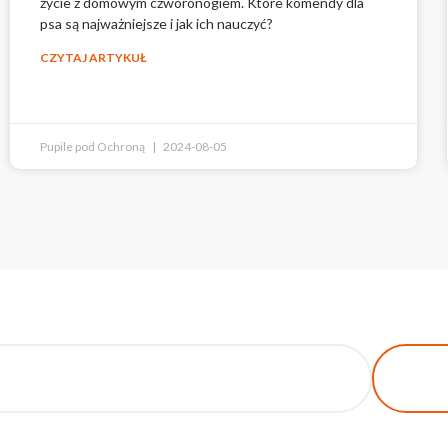
życie z domowym czworonogiem. Które komendy dla
psa są najważniejsze i jak ich nauczyć?
CZYTAJ ARTYKUŁ
Pupile pod Ochroną
2024-08-05