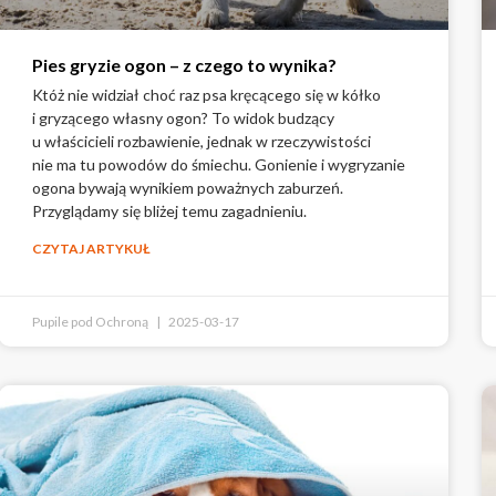
Pies gryzie ogon – z czego to wynika?
Któż nie widział choć raz psa kręcącego się w kółko
i gryzącego własny ogon? To widok budzący
u właścicieli rozbawienie, jednak w rzeczywistości
nie ma tu powodów do śmiechu. Gonienie i wygryzanie
ogona bywają wynikiem poważnych zaburzeń.
Przyglądamy się bliżej temu zagadnieniu.
CZYTAJ ARTYKUŁ
Pupile pod Ochroną
2025-03-17