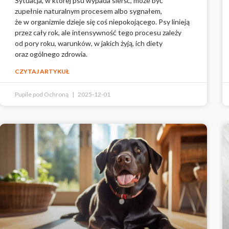
Sytuacja, w której psu wypada sierść, może być
zupełnie naturalnym procesem albo sygnałem,
że w organizmie dzieje się coś niepokojącego. Psy linieją
przez cały rok, ale intensywność tego procesu zależy
od pory roku, warunków, w jakich żyją, ich diety
oraz ogólnego zdrowia.
CZYTAJ ARTYKUŁ
Pupile pod Ochroną
2025-12-01