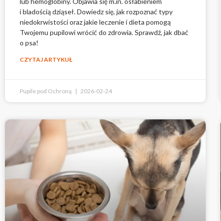
lub hemoglobiny. Objawia się m.in. osłabieniem
i bladością dziąseł. Dowiedz się, jak rozpoznać typy
niedokrwistości oraz jakie leczenie i dieta pomogą
Twojemu pupilowi wrócić do zdrowia. Sprawdź, jak dbać
o psa!
CZYTAJ ARTYKUŁ
Pupile pod Ochroną
2026-02-24