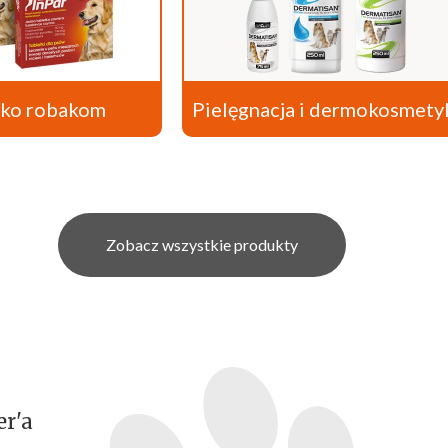
wko robakom
Pielęgnacja i dermokosmety
Zobacz wszystkie produkty
er'a