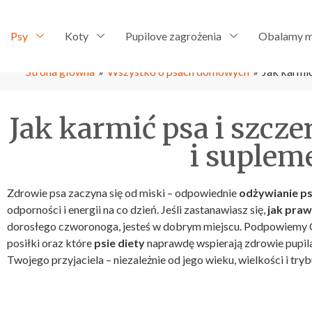
Psy
Koty
Pupilove zagrożenia
Obalamy m
Strona główna
»
Wszystko o psach domowych
»
Jak karmić
Jak karmić psa i szcze
i suplem
Zdrowie psa zaczyna się od miski – odpowiednie
odżywianie p
odporności i energii na co dzień. Jeśli zastanawiasz się,
jak praw
dorosłego czworonoga, jesteś w dobrym miejscu. Podpowiemy 
posiłki oraz które
psie diety
naprawdę wspierają zdrowie pupila.
Twojego przyjaciela – niezależnie od jego wieku, wielkości i tryb