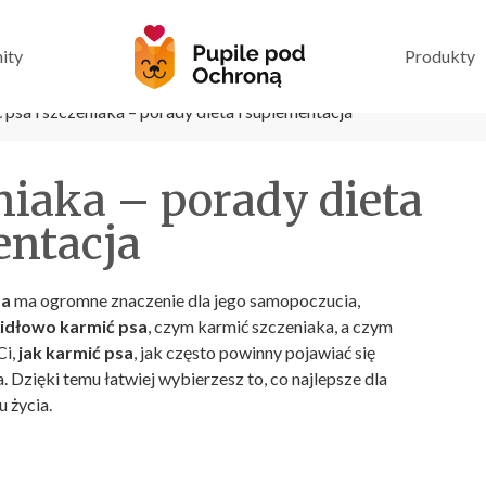
ity
Produkty
 psa i szczeniaka – porady dieta i suplementacja
niaka – porady dieta
entacja
sa
ma ogromne znaczenie dla jego samopoczucia,
idłowo karmić psa
, czym karmić szczeniaka, a czym
Ci,
jak karmić psa
, jak często powinny pojawiać się
 Dzięki temu łatwiej wybierzesz to, co najlepsze dla
u życia.