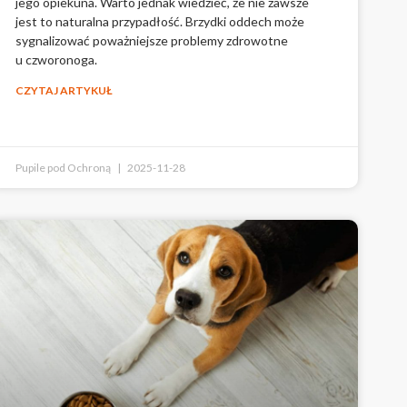
jego opiekuna. Warto jednak wiedzieć, że nie zawsze
jest to naturalna przypadłość. Brzydki oddech może
sygnalizować poważniejsze problemy zdrowotne
u czworonoga.
CZYTAJ ARTYKUŁ
Pupile pod Ochroną
2025-11-28