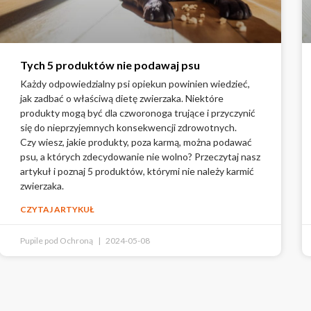
Tych 5 produktów nie podawaj psu
Każdy odpowiedzialny psi opiekun powinien wiedzieć,
jak zadbać o właściwą dietę zwierzaka. Niektóre
produkty mogą być dla czworonoga trujące i przyczynić
się do nieprzyjemnych konsekwencji zdrowotnych.
Czy wiesz, jakie produkty, poza karmą, można podawać
psu, a których zdecydowanie nie wolno? Przeczytaj nasz
artykuł i poznaj 5 produktów, którymi nie należy karmić
zwierzaka.
CZYTAJ ARTYKUŁ
Pupile pod Ochroną
2024-05-08