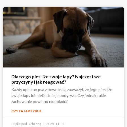
Dlaczego pies liże swoje łapy? Najczęstsze
przyczyny i jak reagować?
Każdy opiekun psa z pewnością zauważył, że jego pies liże
swoje łapy lub delikatnie je podgryza. Czy jednak takie
zachowanie powinno niepokoić?
CZYTAJ ARTYKUŁ
Pupile pod Ochroną
2025-11-07