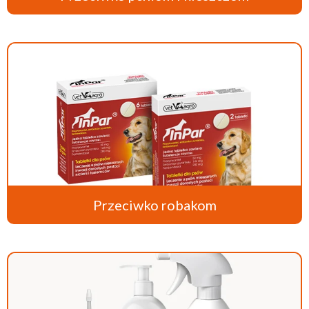
Przeciwko robakom