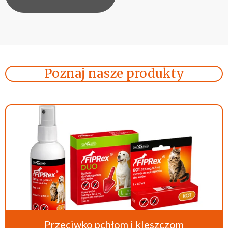
Poznaj nasze produkty
Przeciwko pchłom i kleszczom