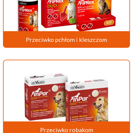
Przeciwko pchłom i kleszczom
Przeciwko robakom