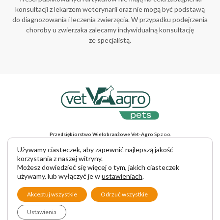
konsultacji z lekarzem weterynarii oraz nie mogą być podstawą
do diagnozowania i leczenia zwierzęcia. W przypadku podejrzenia
choroby u zwierzaka zalecamy indywidualną konsultację
ze specjalistą.
Przedsiębiorstwo Wielobranżowe Vet-Agro
Sp z o.o.
ul. Gliniana 32, 20-616 Lublin, NIP 712-015-30-52
Adres do korespondencji
: ul. Mełgiewska 18, 20-234 Lublin
Używamy ciasteczek, aby zapewnić najlepszą jakość
tel. +48 81 445 23 00, e-mail vet-agro@vet-agro.pl
korzystania z naszej witryny.
www.vet-agro.pl
Możesz dowiedzieć się więcej o tym, jakich ciasteczek
używamy, lub wyłączyć je w
ustawieniach
.
Copyright © 2025 VET-AGRO Sp. z o. o.
Akceptuj wszystkie
Odrzuć wszystkie
Ustawienia
♥︎
Made with
by INB Marketing