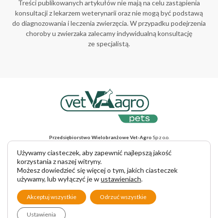
Treści publikowanych artykułów nie mają na celu zastąpienia
konsultacji z lekarzem weterynarii oraz nie mogą być podstawą
do diagnozowania i leczenia zwierzęcia. W przypadku podejrzenia
choroby u zwierzaka zalecamy indywidualną konsultację
ze specjalistą.
Przedsiębiorstwo Wielobranżowe Vet-Agro
Sp z o.o.
ul. Gliniana 32, 20-616 Lublin, NIP 712-015-30-52
Adres do korespondencji
: ul. Mełgiewska 18, 20-234 Lublin
Używamy ciasteczek, aby zapewnić najlepszą jakość
tel. +48 81 445 23 00, e-mail vet-agro@vet-agro.pl
korzystania z naszej witryny.
www.vet-agro.pl
Możesz dowiedzieć się więcej o tym, jakich ciasteczek
używamy, lub wyłączyć je w
ustawieniach
.
Copyright © 2025 VET-AGRO Sp. z o. o.
Akceptuj wszystkie
Odrzuć wszystkie
Ustawienia