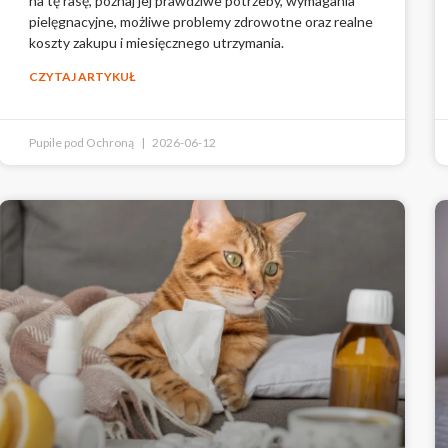
na tę rasę, poznaj jej prawdziwe potrzeby, wymagania
pielęgnacyjne, możliwe problemy zdrowotne oraz realne
koszty zakupu i miesięcznego utrzymania.
CZYTAJ ARTYKUŁ
Pupile pod Ochroną
2026-06-12