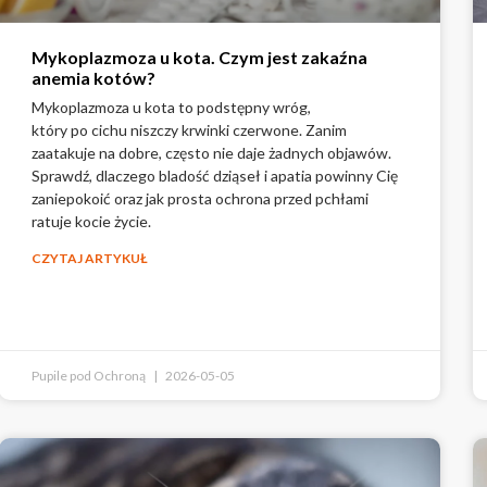
Mykoplazmoza u kota. Czym jest zakaźna
anemia kotów?
Mykoplazmoza u kota to podstępny wróg,
który po cichu niszczy krwinki czerwone. Zanim
zaatakuje na dobre, często nie daje żadnych objawów.
Sprawdź, dlaczego bladość dziąseł i apatia powinny Cię
zaniepokoić oraz jak prosta ochrona przed pchłami
ratuje kocie życie.
CZYTAJ ARTYKUŁ
Pupile pod Ochroną
2026-05-05