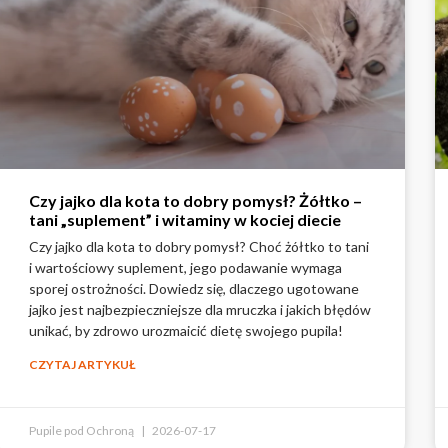
Czy jajko dla kota to dobry pomysł? Żółtko –
tani „suplement” i witaminy w kociej diecie
Czy jajko dla kota to dobry pomysł? Choć żółtko to tani
i wartościowy suplement, jego podawanie wymaga
sporej ostrożności. Dowiedz się, dlaczego ugotowane
jajko jest najbezpieczniejsze dla mruczka i jakich błędów
unikać, by zdrowo urozmaicić dietę swojego pupila!
CZYTAJ ARTYKUŁ
Pupile pod Ochroną
2026-07-17