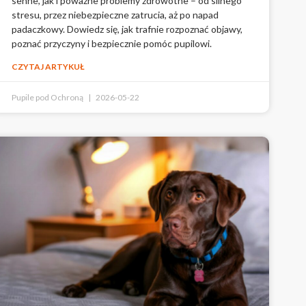
senne, jak i poważne problemy zdrowotne – od silnego
stresu, przez niebezpieczne zatrucia, aż po napad
padaczkowy. Dowiedz się, jak trafnie rozpoznać objawy,
poznać przyczyny i bezpiecznie pomóc pupilowi.
CZYTAJ ARTYKUŁ
Pupile pod Ochroną
2026-05-22