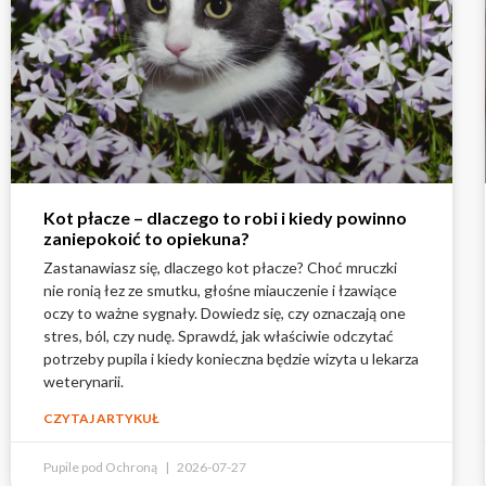
Kot płacze – dlaczego to robi i kiedy powinno
zaniepokoić to opiekuna?
Zastanawiasz się, dlaczego kot płacze? Choć mruczki
nie ronią łez ze smutku, głośne miauczenie i łzawiące
oczy to ważne sygnały. Dowiedz się, czy oznaczają one
stres, ból, czy nudę. Sprawdź, jak właściwie odczytać
potrzeby pupila i kiedy konieczna będzie wizyta u lekarza
weterynarii.
CZYTAJ ARTYKUŁ
Pupile pod Ochroną
2026-07-27