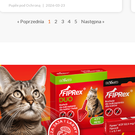
Pupile pod Ochroną
2026-03-23
« Poprzednia
1
2
3
4
5
Następna »