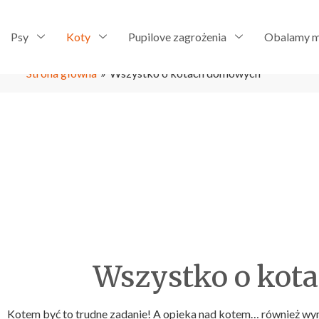
Psy
Koty
Pupilove zagrożenia
Obalamy m
Strona główna
»
Wszystko o kotach domowych
Wszystko o kot
Kotem być to trudne zadanie! A opieka nad kotem… również wym