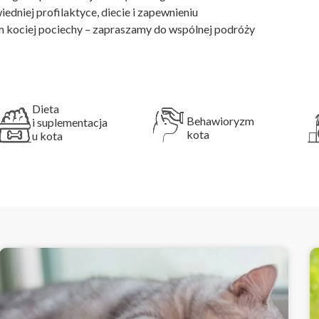
dniej profilaktyce, diecie i zapewnieniu
m kociej pociechy – zapraszamy do wspólnej podróży
Dieta
Behawioryzm
i suplementacja
kota
u kota