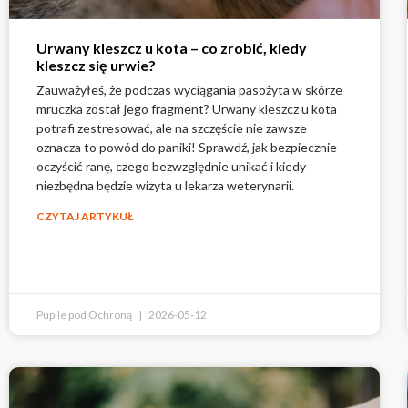
Urwany kleszcz u kota – co zrobić, kiedy
kleszcz się urwie?
Zauważyłeś, że podczas wyciągania pasożyta w skórze
mruczka został jego fragment? Urwany kleszcz u kota
potrafi zestresować, ale na szczęście nie zawsze
oznacza to powód do paniki! Sprawdź, jak bezpiecznie
oczyścić ranę, czego bezwzględnie unikać i kiedy
niezbędna będzie wizyta u lekarza weterynarii.
CZYTAJ ARTYKUŁ
Pupile pod Ochroną
2026-05-12