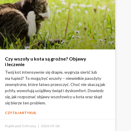
Czy wszoły u kota są groźne? Objawy
i leczenie
Twój kot intensywnie się drapie, wygryza sierść lub
ma łupież? To mogą być wszoły – niewielkie pasożyty
zewnętrzne, które łatwo przeoczyć. Choć nie skaczą jak
pchły, wywołują uciążliwy świąd i dyskomfort. Dowiedz
się, jak rozpoznać objawy wszołowicy u kota oraz skąd
się bierze ten problem.
CZYTAJ ARTYKUŁ
Pupile pod Ochroną
2026-07-06