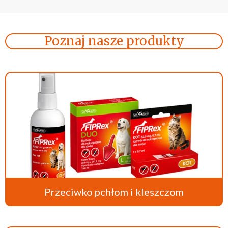
Poznaj nasze produkty
Przeciwko pchłom i kleszczom