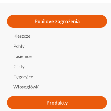
Pupilove zagrożenia
Kleszcze
Pchły
Tasiemce
Glisty
Tęgoryjce
Włosogłówki
Produkty