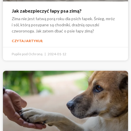
Jak zabezpieczyć łapy psa zimą?
Zima nie jest łatwą porą roku dla psich łapek. Śnieg, mróz
i sól, którą posypane są chodniki, drażnią opuszki
czworonoga. Jak zatem dbać o psie łapy zimą?
CZYTAJ ARTYKUŁ
Pupile pod Ochroną
2024-01-12