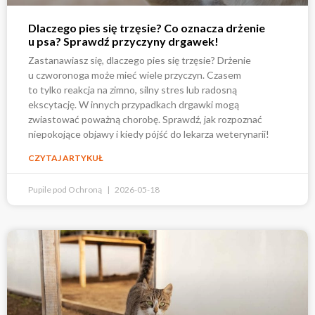
Dlaczego pies się trzęsie? Co oznacza drżenie
u psa? Sprawdź przyczyny drgawek!
Zastanawiasz się, dlaczego pies się trzęsie? Drżenie
u czworonoga może mieć wiele przyczyn. Czasem
to tylko reakcja na zimno, silny stres lub radosną
ekscytację. W innych przypadkach drgawki mogą
zwiastować poważną chorobę. Sprawdź, jak rozpoznać
niepokojące objawy i kiedy pójść do lekarza weterynarii!
CZYTAJ ARTYKUŁ
Pupile pod Ochroną
2026-05-18