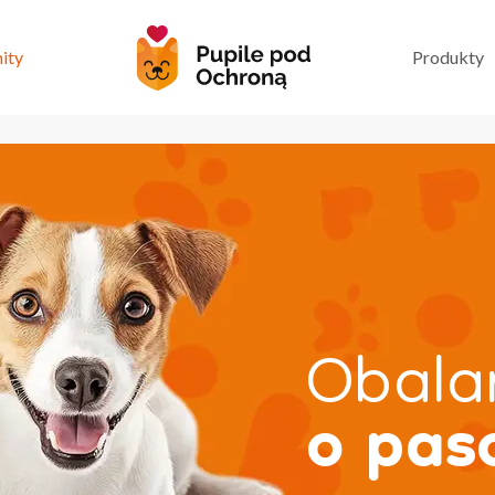
ity
Produkty
Obala
o pas