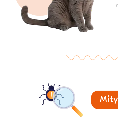
r
Mity