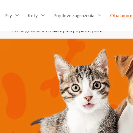
Psy
Koty
Pupilove zagrożenia
Obalamy m
Strona główna
»
Obalamy mity o pasożytach