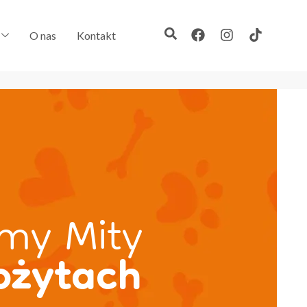
O nas
Kontakt
my Mity
ożytach