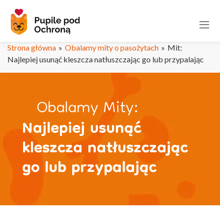
Strona główna
»
Obalamy mity o pasożytach
»
Mit:
Najlepiej usunąć kleszcza natłuszczając go lub przypalając
Obalamy Mity:
Najlepiej usunąć
kleszcza natłuszczając
go lub przypalając