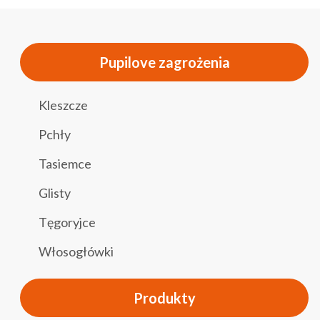
Pupilove zagrożenia
Kleszcze
Pchły
Tasiemce
Glisty
Tęgoryjce
Włosogłówki
Produkty