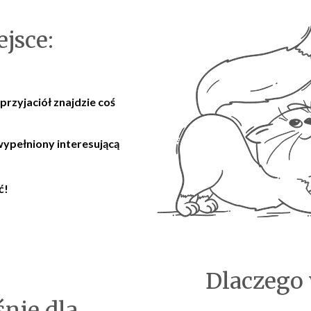
jsce:
rzyjaciół znajdzie coś
wypełniony interesującą
ć!
Dlaczego 
nie dla