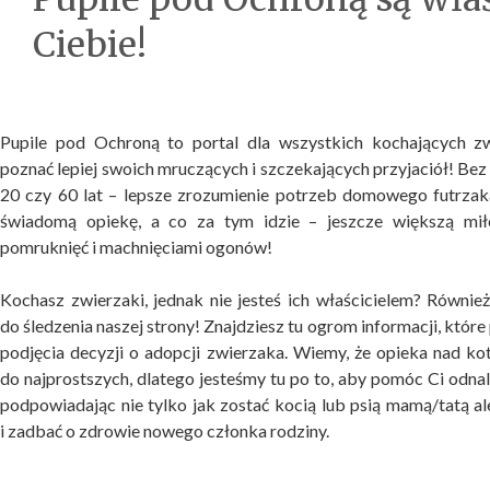
Ciebie!
Pupile pod Ochroną to portal dla wszystkich kochających zw
poznać lepiej swoich mruczących i szczekających przyjaciół! Bez
20 czy 60 lat – lepsze zrozumienie potrzeb domowego futrzak
świadomą opiekę, a co za tym idzie – jeszcze większą mił
pomruknięć i machnięciami ogonów!
Kochasz zwierzaki, jednak nie jesteś ich właścicielem? Równi
do śledzenia naszej strony! Znajdziesz tu ogrom informacji, któ
podjęcia decyzji o adopcji zwierzaka. Wiemy, że opieka nad ko
do najprostszych, dlatego jesteśmy tu po to, aby pomóc Ci odnale
podpowiadając nie tylko jak zostać kocią lub psią mamą/tatą a
i zadbać o zdrowie nowego członka rodziny.