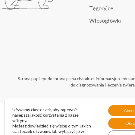
Tęgoryjce
Włosogłówki
Strona pupilepodochrona.pl ma charakter informacyjno-edukacyj
do diagnozowania i leczenia zwierz
Używamy ciasteczek, aby zapewnić
Akcep
Przedsiębiorstwo Wielobranżowe Vet-Agro
Sp z o
najlepszą jakość korzystania z naszej
ul. Gliniana 32, 20-616 Lublin, NIP 712-015-30-52
Adres do korespondencji
: ul. Mełgiewska 18, 20-23
witryny.
Odrz
Lublin
Możesz dowiedzieć się więcej o tym, jakich
tel. +48 81 445 23 00, e-mail vet-agro@vet-agro.pl
ciasteczek używamy, lub wyłączyć je w
www.vet-agro.pl