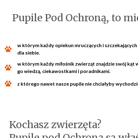
Pupile Pod Ochroną, to mie
w którym każdy opiekun mruczących i szczekających p
dla siebie.
w którym każdy miłośnik zwierząt znajdzie swój kąt 
go wiedzą, ciekawostkami i poradnikami.
z którego nawet nasze pupile nie chciałyby wychodzi
Kochasz zwierzęta?
Pupile pod Ochroną są właś