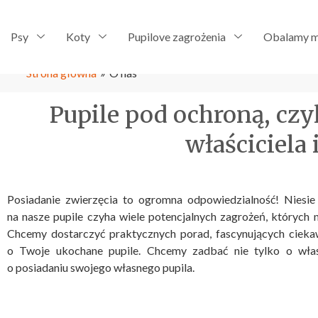
Psy
Koty
Pupilove zagrożenia
Obalamy m
Strona główna
»
O nas
Pupile pod ochroną, cz
właściciela
Posiadanie zwierzęcia to ogromna odpowiedzialność! Niesi
na nasze pupile czyha wiele potencjalnych zagrożeń, których
Chcemy dostarczyć praktycznych porad, fascynujących ciekaw
o Twoje ukochane pupile. Chcemy zadbać nie tylko o właśc
o posiadaniu swojego własnego pupila.