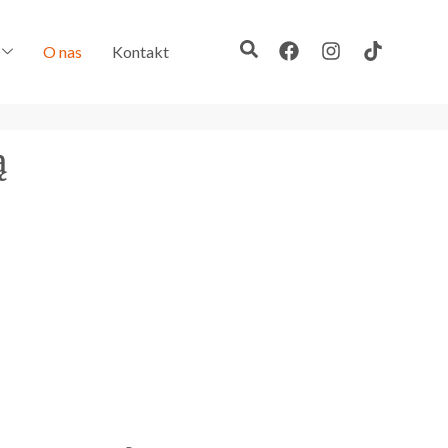
O nas
Kontakt
cią