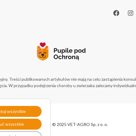
ny. Treści publikowanych artykułów nie mają na celu zastąpienia konsul
ęcia. W przypadku podejrzenia choroby u zwierzaka zalecamy indywidualną
tuj wszystkie
.o.
4
uć wszystkie
Copyright © 2025 VET-AGRO Sp. z o. o.