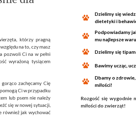
Dzielimy się wiedz
dietetyki i behaw
Podpowiadamy jak
ierzęta, którzy pragną
mu najlepsze warun
 względu na to, czy masz
Dzielimy się tipami
a pozwoli Ci na w pełni
ość wyrażoną tysiącem
Bawimy ucząc, uc
Dbamy o zdrowie, 
eż gorąco zachęcamy Cię
miłości!
re pomogą Ci w przypadku
tem lub psem nie należy
Rozgość się wygodnie n
źć się w nowej sytuacji,
miłości do zwierząt!
le również jak wychować