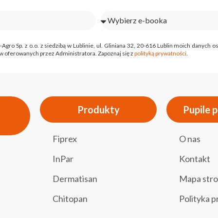
o Sp. z o.o. z siedzibą w Lublinie, ul. Gliniana 32, 20-616 Lublin moich danych
 oferowanych przez Administratora. Zapoznaj się z
polityką prywatności
.
Produkty
Pupile 
Fiprex
O nas
InPar
Kontakt
Dermatisan
Mapa str
Chitopan
Polityka 