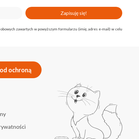
Zapisuję się!
 osobowych zawartych w powyższym formularzu (imię, adres e-mail) w celu
pod ochroną
ony
prywatności