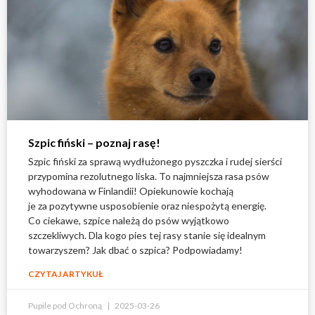
Szpic fiński – poznaj rasę!
Szpic fiński za sprawą wydłużonego pyszczka i rudej sierści
przypomina rezolutnego liska. To najmniejsza rasa psów
wyhodowana w Finlandii! Opiekunowie kochają
je za pozytywne usposobienie oraz niespożytą energię.
Co ciekawe, szpice należą do psów wyjątkowo
szczekliwych. Dla kogo pies tej rasy stanie się idealnym
towarzyszem? Jak dbać o szpica? Podpowiadamy!
CZYTAJ ARTYKUŁ
Pupile pod Ochroną
2025-03-26