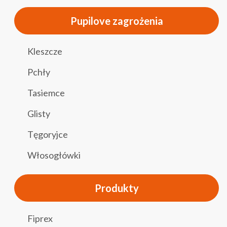
Pupilove zagrożenia
Kleszcze
Pchły
Tasiemce
Glisty
Tęgoryjce
Włosogłówki
Produkty
Fiprex