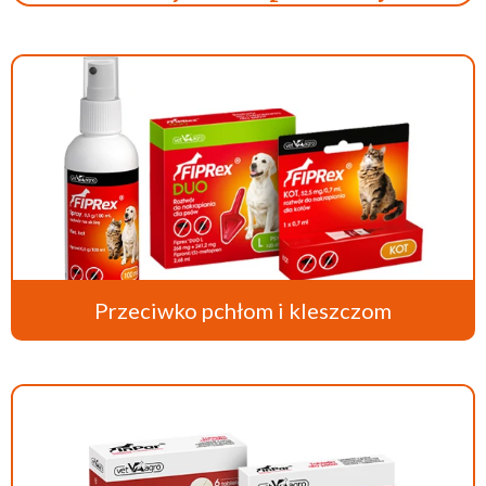
Przeciwko pchłom i kleszczom