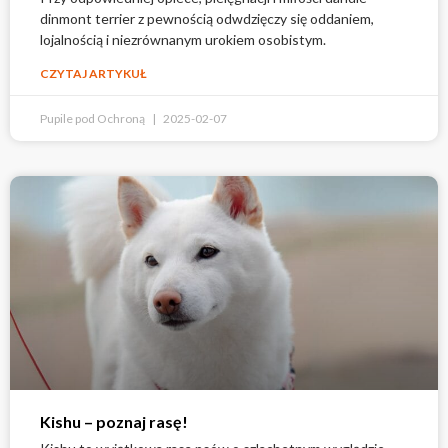
dinmont terrier z pewnością odwdzięczy się oddaniem,
lojalnością i niezrównanym urokiem osobistym.
CZYTAJ ARTYKUŁ
Pupile pod Ochroną
2025-02-07
Kishu – poznaj rasę!