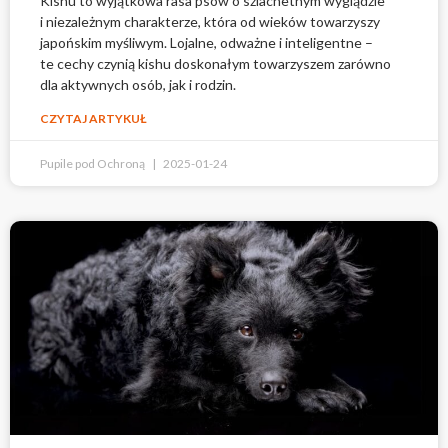
Kishu to wyjątkowa rasa psów o szlachetnym wyglądzie
i niezależnym charakterze, która od wieków towarzyszy
japońskim myśliwym. Lojalne, odważne i inteligentne –
te cechy czynią kishu doskonałym towarzyszem zarówno
dla aktywnych osób, jak i rodzin.
CZYTAJ ARTYKUŁ
Pupile pod Ochroną
2025-01-24