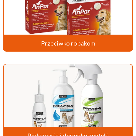
Przeciwko robakom
Pielęgnacja i dermokosmetyki