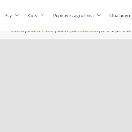
Psy
Koty
Pupilove zagrożenia
Obalamy m
Strona główna
»
Wszystko o psach domowych
»
Szpic fińsk