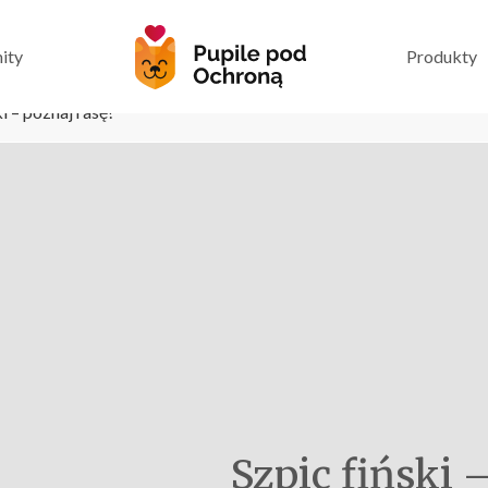
ity
Produkty
i – poznaj rasę!
Szpic fiński 