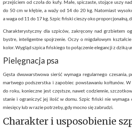
przejściem od czoła do kufy. Małe, spiczaste, stojące uszy na
do 50 cm w kłębie, a waży od 14 do 20 kg. Natomiast wysoko
a waga od 11 do 17 kg. Szpic fiński cieszy oko proporcjonalną,
Charakterystyczny dla szpiców, zakręcony nad grzbietem og
bystre, inteligentne spojrzenie. Oczy o migdałowym kształcie
kolor. Wygląd szpica fińskiego to połączenie elegancji z dziką 
Pielęgnacja psa
Gęsta dwuwarstwowa sierść wymaga regularnego czesania, pr
martwego podszerstka i zapobiec powstawaniu kołtunów. W o
do roku, konieczne jest częstsze, nawet codziennie, szczotk
stanie i ograniczyć jej ilość w domu. Szpic fiński nie wymaga
miesięcy lub w razie potrzeby, gdy mocno się zabrudzi.
Charakter i usposobienie sz