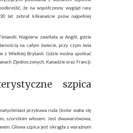
podkreślić, że na współczesny wygląd rasy
0 lat zebrał kilkanaście psów najpełniej
inlandii. Najpierw zawitała w Anglii, gdzie
ularnością na całym świecie, przy czym lwia
ie z Wielkiej Brytanii. Gdzie można spotkać
tanach Zjednoczonych, Kanadzie oraz Francji.
erystyczne szpica
 natychmiast przykuwa ruda (kolor waha się
ym, szorstkim włosem. Jest dwuwarstwowa,
imnem. Głowa szpica jest okrągła z wyraźnym