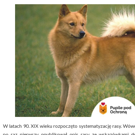
W latach 90. XIX wieku rozpoczęto systematyzację rasy. Wówc
po raz pierwszy opublikował opis rasy ze wskazówkami d