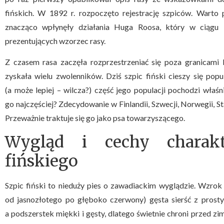
fińskich. W 1892 r. rozpoczęto rejestrację szpiców. Warto 
znacząco wpłynęły działania Huga Roosa, który w ciągu 3
prezentujących wzorzec rasy.
Z czasem rasa zaczęła rozprzestrzeniać się poza granicami F
zyskała wielu zwolenników. Dziś szpic fiński cieszy się pop
(a może lepiej – wilcza?) część jego populacji pochodzi właśn
go najczęściej? Zdecydowanie w Finlandii, Szwecji, Norwegii, S
Przeważnie traktuje się go jako psa towarzyszącego.
Wygląd i cechy charakt
fińskiego
Szpic fiński to nieduży pies o zawadiackim wyglądzie. Wzrok
od jasnozłotego po głęboko czerwony) gęsta sierść z prost
a podszerstek miękki i gęsty, dlatego świetnie chroni przed z