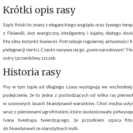
Krótki opis rasy
Szpic fiński to znany z eleganckiego wyglądu oraz żywego temp
z Finlandii. Jest energiczny, inteligentny i lojalny, dlatego d
Ma silny instynkt łowiecki. Potrzebuje regularnej aktywności fiz
pielęgnacji sierści. Często nazywa się go „psem narodowym” Finla
ostry i przenikliwy szczek.
Historia rasy
Psy w tym typie od długiego czasu występują we wschodniej 
podejrzenie, że to jedna z pochodzących od wilka ras pierwo
w sosnowych lasach Skandynawii warunków. Choć można usłysz
wraz z plemionami ugrofińskimi, które skolonizowały półwysep.
Ivana Svedrupa twierdzącego, że przodkiem szpica fińsk
do Skandynawii ze starożytnych Indii.