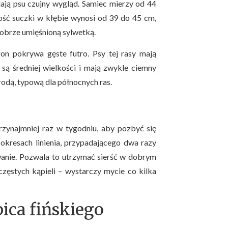
dają psu czujny wygląd. Samiec mierzy od 44
ść suczki w kłębie wynosi od 39 do 45 cm,
 dobrze umięśnioną sylwetką.
on pokrywa gęste futro. Psy tej rasy mają
 są średniej wielkości i mają zwykle ciemny
urodą, typową dla północnych ras.
zynajmniej raz w tygodniu, aby pozbyć się
kresach linienia, przypadającego dwa razy
owanie. Pozwala to utrzymać sierść w dobrym
 częstych kąpieli – wystarczy mycie co kilka
pica fińskiego