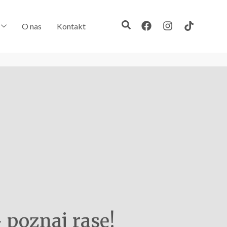
O nas
Kontakt
– poznaj rasę!