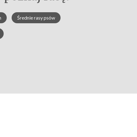
h
Średnie rasy psów