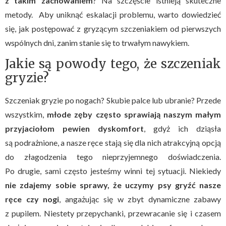
z takim zachowaniem
? Na szczęście istnieją skuteczne
metody. Aby uniknąć eskalacji problemu, warto dowiedzieć
się, jak postępować z gryzącym szczeniakiem od pierwszych
wspólnych dni, zanim stanie się to trwałym nawykiem.
Jakie są powody tego, że szczeniak
gryzie?
Szczeniak gryzie po nogach? Skubie palce lub ubranie? Przede
wszystkim,
młode zęby często sprawiają naszym małym
przyjaciołom pewien dyskomfort
, gdyż ich dziąsła
są podrażnione, a nasze ręce stają się dla nich atrakcyjną opcją
do złagodzenia tego nieprzyjemnego doświadczenia.
Po drugie, sami często jesteśmy winni tej sytuacji. Niekiedy
nie zdajemy sobie sprawy, że uczymy psy gryźć nasze
ręce czy nogi
, angażując się w zbyt dynamiczne zabawy
z pupilem. Niestety przepychanki, przewracanie się i czasem