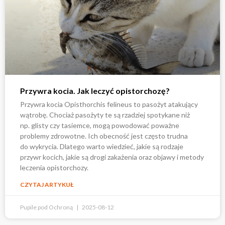
Przywra kocia. Jak leczyć opistorchozę?
Przywra kocia Opisthorchis felineus to pasożyt atakujący
wątrobę. Chociaż pasożyty te są rzadziej spotykane niż
np. glisty czy tasiemce, mogą powodować poważne
problemy zdrowotne. Ich obecność jest często trudna
do wykrycia. Dlatego warto wiedzieć, jakie są rodzaje
przywr kocich, jakie są drogi zakażenia oraz objawy i metody
leczenia opistorchozy.
CZYTAJ ARTYKUŁ
Pupile pod Ochroną
2025-08-12