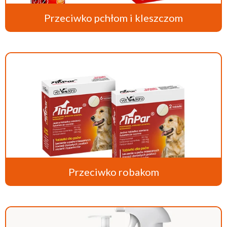
Przeciwko pchłom i kleszczom
Przeciwko robakom