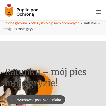
Strona główna
»
Wszystko o psach domowych
»
Ratunku –
mój pies mnie gryzie!
Ratunku – mój pies
mnie gryzie!
Jak wychować psa i szczeniaka