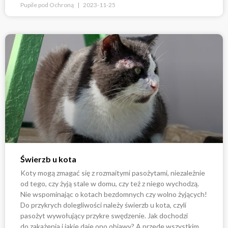
Pupile pod Ochroną
2023-11-25
Świerzb u kota
Koty mogą zmagać się z rozmaitymi pasożytami, niezależnie
od tego, czy żyją stale w domu, czy też z niego wychodzą.
Nie wspominając o kotach bezdomnych czy wolno żyjących!
Do przykrych dolegliwości należy świerzb u kota, czyli
pasożyt wywołujący przykre swędzenie. Jak dochodzi
do zakażenia i jakie daje ono objawy? A przede wszystkim