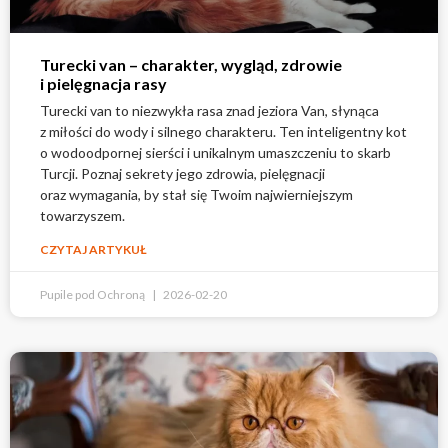
Turecki van – charakter, wygląd, zdrowie
i pielęgnacja rasy
Turecki van to niezwykła rasa znad jeziora Van, słynąca
z miłości do wody i silnego charakteru. Ten inteligentny kot
o wodoodpornej sierści i unikalnym umaszczeniu to skarb
Turcji. Poznaj sekrety jego zdrowia, pielęgnacji
oraz wymagania, by stał się Twoim najwierniejszym
towarzyszem.
CZYTAJ ARTYKUŁ
Pupile pod Ochroną
2026-02-20