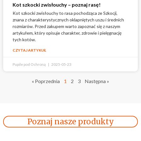
Kot szkocki zwisłouchy – poznaj rasę!
Kot szkocki zwisłouchy to rasa pochodząca ze Szkocji,
znana z charakterystycznych oklapniętych uszu i średnich
rozmiarów. Przed zakupem warto zapoznać się z naszym
artykułem, który opisuje charakter, zdrowie i pielęgnację
tych kotów.
CZYTAJ ARTYKUŁ
Pupile pod Ochroną
2025-05-23
« Poprzednia
1
2
3
Następna »
Poznaj nasze produkty