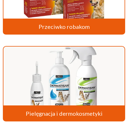
Przeciwko robakom
Pielęgnacja i dermokosmetyki