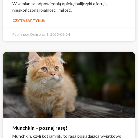
W zamian za odpowiednią opiekę balijczyki oferują
nieskończoną lojalność i miłość.
CZYTAJ ARTYKUŁ
Pupile pod Ochroną
2025-06-24
Munchkin – poznaj rasę!
Munchkin, czyli kot jamnik, to rasa posiadająca wyjątkowo