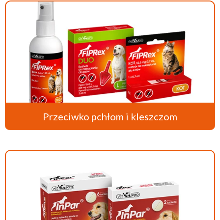
Przeciwko pchłom i kleszczom