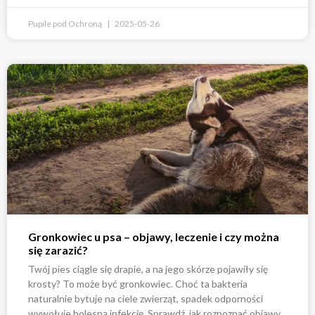
Pupile pod Ochroną
2025-05-26
Gronkowiec u psa – objawy, leczenie i czy można
się zarazić?
Twój pies ciągle się drapie, a na jego skórze pojawiły się
krosty? To może być gronkowiec. Choć ta bakteria
naturalnie bytuje na ciele zwierząt, spadek odporności
wywołuje bolesną infekcję. Sprawdź, jak rozpoznać objawy