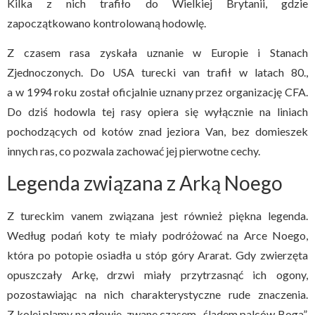
Kilka z nich trafiło do Wielkiej Brytanii, gdzie
zapoczątkowano kontrolowaną hodowlę.
Z czasem rasa zyskała uznanie w Europie i Stanach
Zjednoczonych. Do USA turecki van trafił w latach 80.,
a w 1994 roku został oficjalnie uznany przez organizację CFA.
Do dziś hodowla tej rasy opiera się wyłącznie na liniach
pochodzących od kotów znad jeziora Van, bez domieszek
innych ras, co pozwala zachować jej pierwotne cechy.
Legenda związana z Arką Noego
Z tureckim vanem związana jest również piękna legenda.
Według podań koty te miały podróżować na Arce Noego,
która po potopie osiadła u stóp góry Ararat. Gdy zwierzęta
opuszczały Arkę, drzwi miały przytrzasnąć ich ogony,
pozostawiając na nich charakterystyczne rude znaczenia.
Z kolei plamy na głowie, zwane czasem „śladem palców Boga”,