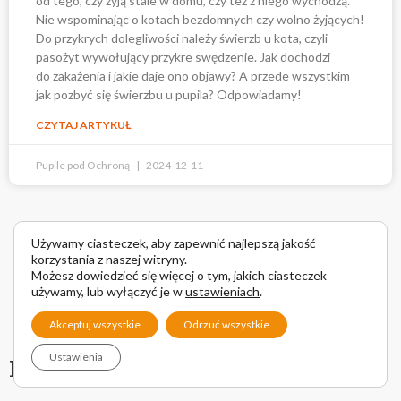
od tego, czy żyją stale w domu, czy też z niego wychodzą.
Nie wspominając o kotach bezdomnych czy wolno żyjących!
Do przykrych dolegliwości należy świerzb u kota, czyli
pasożyt wywołujący przykre swędzenie. Jak dochodzi
do zakażenia i jakie daje ono objawy? A przede wszystkim
jak pozbyć się świerzbu u pupila? Odpowiadamy!
CZYTAJ ARTYKUŁ
Pupile pod Ochroną
2024-12-11
Używamy ciasteczek, aby zapewnić najlepszą jakość
korzystania z naszej witryny.
Możesz dowiedzieć się więcej o tym, jakich ciasteczek
używamy, lub wyłączyć je w
ustawieniach
.
Akceptuj wszystkie
Odrzuć wszystkie
Ustawienia
Dodaj komentarz