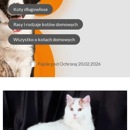
Koty długowłose
Rasy i rodzaje kotów domowych
Wszystko o kotach domowych
Pupile pod Ochroną
20.02.2026