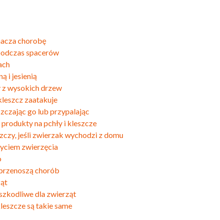
nacza chorobę
 podczas spacerów
ach
ą i jesienią
y z wysokich drzew
 kleszcz zaatakuje
szczając go lub przypalając
 produkty na pchły i kleszcze
szczy, jeśli zwierzak wychodzi z domu
yciem zwierzęcia
o
e przenoszą chorób
ząt
 szkodliwe dla zwierząt
kleszcze są takie same