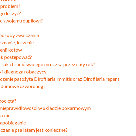
y problem?
 go leczyć?
óc swojemu pupilowi?
 sposoby zwalczania
oznanie, leczenie
penii kotów
 jak postępować?
jak chronić swojego mruczka przez cały rok?
y i diagnoza robaczycy
eczenie pasożyta Dirofilaria immitis oraz Dirofilaria repens
ący domowe czworonogi
kocięta?
 i nieprawidłowości w układzie pokarmowym
zenie
 zapobieganie
czanie psa latem jest konieczne?