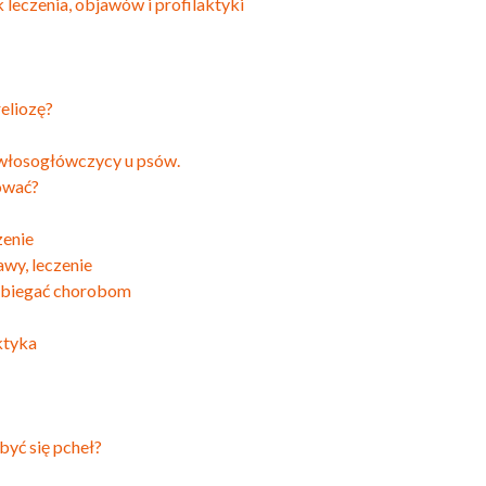
leczenia, objawów i profilaktyki
eliozę?
 włosogłówczycy u psów.
ować?
zenie
awy, leczenie
apobiegać chorobom
aktyka
yć się pcheł?