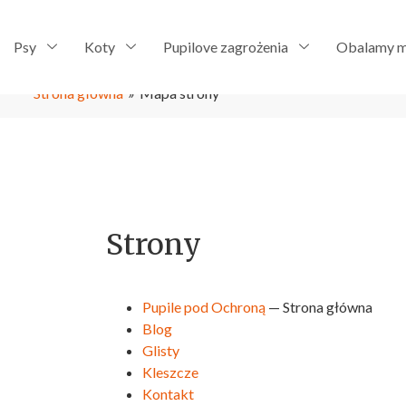
Psy
Koty
Pupilove zagrożenia
Obalamy m
Strona główna
»
Mapa strony
Strony
Pupile pod Ochroną
— Strona główna
Blog
Glisty
Kleszcze
Kontakt