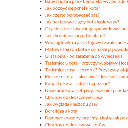
Babeszjoza u psa – kompleksowy poradnik 
Jak pozbyć się pcheł u kota?
Jak często odrobaczać psa?
Jak postępować, gdy kot złapie wszy?
Czy kleszcze u psa mogą spowodować bor
Jak chronić psa przed pchłami?
Włosogłówka u psa. Objawy i zwalczanie
Matowa sierść u kota – co może ją powod
Glista psia – od zarażenia do wyleczenia
Tasiemiec u kota – przyczyny, objawy i lec
Tasiemiec u psa – co robić? Przyczyny, obj
Kleszcz u kota – jak usunąć kleszcza i z
Robaki u kota – jak je rozpoznać?
Nicienie u kota – objawy, leczenie i profil
Choroby odkleszczowe u psa
Jak wygląda kleszcz u psa?
Borelioza u kota
Domowe sposoby na pchły u kota. Jak pozb
Choroby odkleszczowe kotów