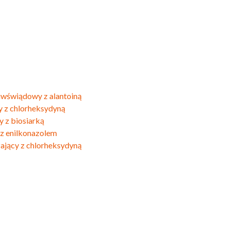
iwświądowy z alantoiną
y z chlorheksydyną
 z biosiarką
z enilkonazolem
ający z chlorheksydyną