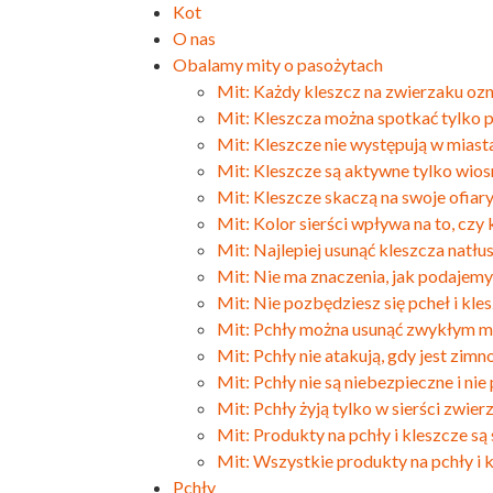
Kot
O nas
Obalamy mity o pasożytach
Mit: Każdy kleszcz na zwierzaku oz
Mit: Kleszcza można spotkać tylko
Mit: Kleszcze nie występują w miast
Mit: Kleszcze są aktywne tylko wiosn
Mit: Kleszcze skaczą na swoje ofiar
Mit: Kolor sierści wpływa na to, czy
Mit: Najlepiej usunąć kleszcza natłu
Mit: Nie ma znaczenia, jak podajemy
Mit: Nie pozbędziesz się pcheł i kle
Mit: Pchły można usunąć zwykłym m
Mit: Pchły nie atakują, gdy jest zimn
Mit: Pchły nie są niebezpieczne i ni
Mit: Pchły żyją tylko w sierści zwier
Mit: Produkty na pchły i kleszcze są
Mit: Wszystkie produkty na pchły i 
Pchły