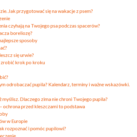
dzie. Jak przygotować się na wakacje z psem?
zenie
żenia czyhają na Twojego psa podczas spacerów?
acza boreliozę?
 najlepsze sposoby
nać?
leszcz się urwie?
o zrobić krok po kroku
bić?
zym odrobaczać pupila? Kalendarz, terminy i ważne wskazówki.
?
ż myślisz. Dlaczego zima nie chroni Twojego pupila?
 – ochrona przed kleszczami to podstawa
soby
tów w Europie
 jak rozpoznać i pomóc pupilowi?
leczenie