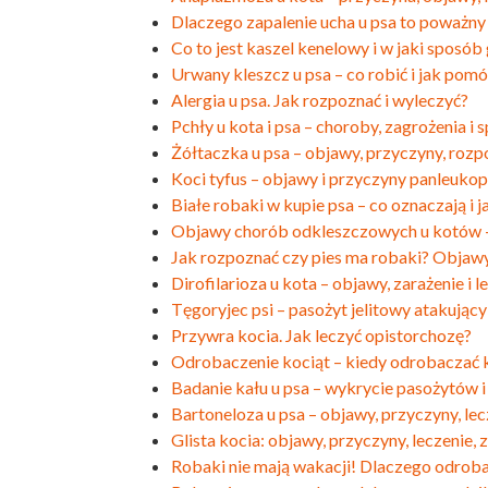
Dlaczego zapalenie ucha u psa to poważn
Co to jest kaszel kenelowy i w jaki sposób
Urwany kleszcz u psa – co robić i jak pom
Alergia u psa. Jak rozpoznać i wyleczyć?
Pchły u kota i psa – choroby, zagrożenia i
Żółtaczka u psa – objawy, przyczyny, rozp
Koci tyfus – objawy i przyczyny panleuko
Białe robaki w kupie psa – co oznaczają i
Objawy chorób odkleszczowych u kotów – 
Jak rozpoznać czy pies ma robaki? Objaw
Dirofilarioza u kota – objawy, zarażenie i l
Tęgoryjec psi – pasożyt jelitowy atakuj
Przywra kocia. Jak leczyć opistorchozę?
Odrobaczenie kociąt – kiedy odrobaczać 
Badanie kału u psa – wykrycie pasożytów
Bartoneloza u psa – objawy, przyczyny, lec
Glista kocia: objawy, przyczyny, leczenie,
Robaki nie mają wakacji! Dlaczego odroba