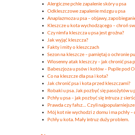
Alergiczne pchle zapalenie skóry u psa
Odkleszczowe zapalenie mózgu u psa
Anaplazmoza u psa – objawy, zapobieganie 
Kleszcze u kota wychodzącego – chroń s
Czy nimfa kleszcza u psa jest groźna?
Jak wyjąć kleszcza?
Fakty i mity o kleszczach
Sezon na kleszcze – pamiętaj o ochronie pu
Wiosenny atak kleszczy – jak chronić psa 
Babeszjoza u psów i kotów – Pupile pod 
Co na kleszcze dla psa i kota?
Jak chronić psa i kota przed kleszczami?
Robaki u psa. Jak pozbyć się pasożytów u 
Pchły u psa – jak pozbyć się intruza z sierś
Prawda czy fałsz… Czyli najpopularniejsze
Mój kot nie wychodzi z domu i ma pchły – 
Pchły u kota. Mały intruz duży problem.