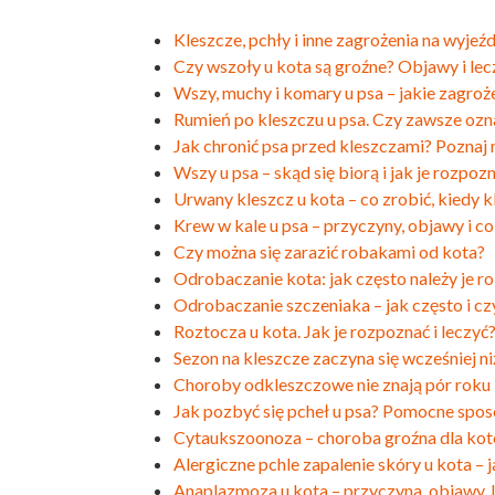
Kleszcze, pchły i inne zagrożenia na wyjeź
Czy wszoły u kota są groźne? Objawy i lec
Wszy, muchy i komary u psa – jakie zagro
Rumień po kleszczu u psa. Czy zawsze ozn
Jak chronić psa przed kleszczami? Poznaj
Wszy u psa – skąd się biorą i jak je rozpoz
Urwany kleszcz u kota – co zrobić, kiedy k
Krew w kale u psa – przyczyny, objawy i c
Czy można się zarazić robakami od kota?
Odrobaczanie kota: jak często należy je ro
Odrobaczanie szczeniaka – jak często i c
Roztocza u kota. Jak je rozpoznać i leczyć
Sezon na kleszcze zaczyna się wcześniej ni
Choroby odkleszczowe nie znają pór roku
Jak pozbyć się pcheł u psa? Pomocne spo
Cytaukszoonoza – choroba groźna dla ko
Alergiczne pchle zapalenie skóry u kota –
Anaplazmoza u kota – przyczyna, objawy, 