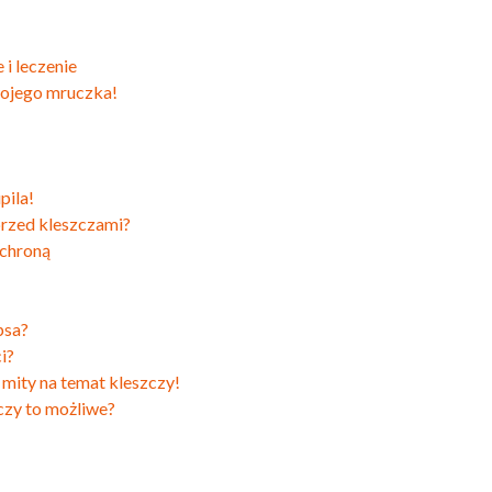
i leczenie
wojego mruczka!
pila!
przed kleszczami?
Ochroną
psa?
ci?
 mity na temat kleszczy!
czy to możliwe?