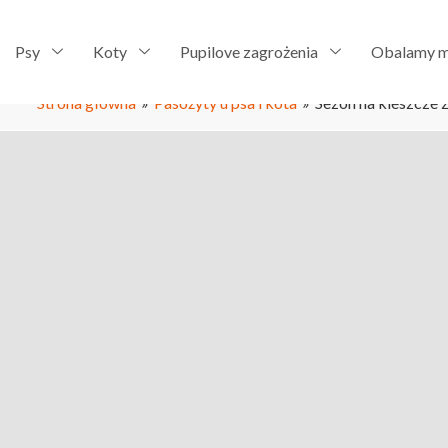
Psy
Koty
Pupilove zagrożenia
Obalamy m
Strona główna
»
Pasożyty u psa i kota
»
Sezon na kleszcze z