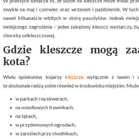
W praktyce oznacza to, że sezon na kleszcze może trwać prze
zwykle na maj i czerwiec oraz wrzesień i październik. W tyc
nawet kilkanaście wbitych w skórę pasożytów. Jednak mniejs
mniejszego zagrożenia – jeden zakażony kleszcz wystarczy, by
choroby odkleszczowej.
Gdzie kleszcze mogą za
kota?
Wielu opiekunów kojarzy
kleszcze
wyłącznie z lasem i w
te doskonale radzą sobie również w środowisku miejskim. Można
w parkach i na skwerach,
na osiedlowych trawnikach,
na łąkach,
w przydomowych ogrodach,
w zaroślach przy chodnikach,