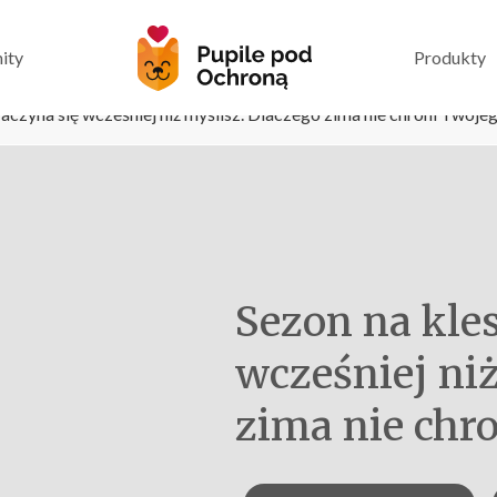
ity
Produkty
aczyna się wcześniej niż myślisz. Dlaczego zima nie chroni Twojeg
Sezon na kle
wcześniej ni
zima nie chr