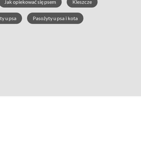
Jak opiekować się psem
Kleszcze
ty u psa
Pasożyty u psa i kota