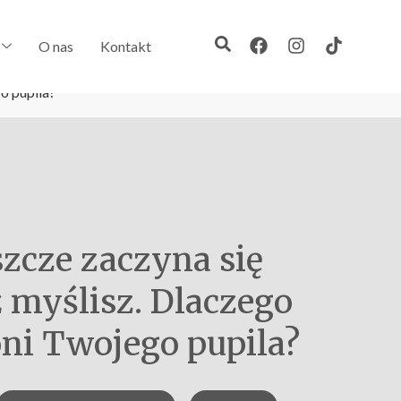
O nas
Kontakt
o pupila?
szcze zaczyna się
ż myślisz. Dlaczego
oni Twojego pupila?