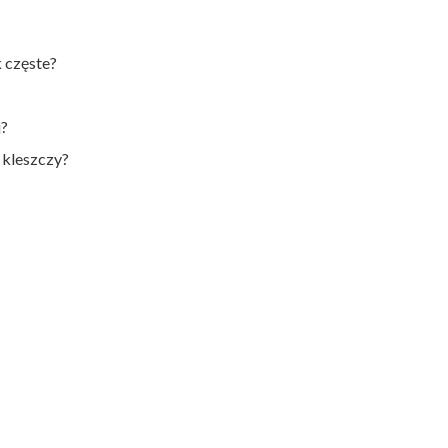
 częste?
j?
 kleszczy?