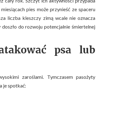
z cały rok. Szczyt ich aktywności przypada
h miesiącach pies może przynieść ze spaceru
za liczba kleszczy zimą wcale nie oznacza
 doszło do rozwoju potencjalnie śmiertelnej
atakować psa lub
ysokimi zaroślami. Tymczasem pasożyty
 je spotkać: