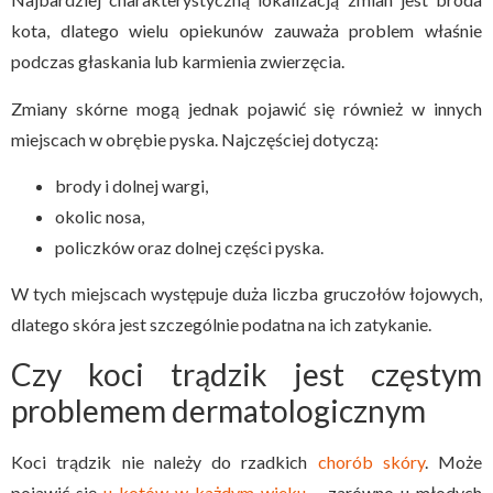
kota, dlatego wielu opiekunów zauważa problem właśnie
podczas głaskania lub karmienia zwierzęcia.
Zmiany skórne mogą jednak pojawić się również w innych
miejscach w obrębie pyska. Najczęściej dotyczą:
brody i dolnej wargi,
okolic nosa,
policzków oraz dolnej części pyska.
W tych miejscach występuje duża liczba gruczołów łojowych,
dlatego skóra jest szczególnie podatna na ich zatykanie.
Czy koci trądzik jest częstym
problemem dermatologicznym
Koci trądzik nie należy do rzadkich
chorób skóry
. Może
pojawić się
u kotów w każdym wieku
– zarówno u młodych