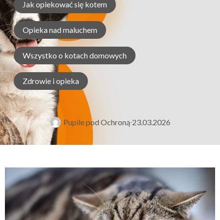
Jak opiekować się kotem
Opieka nad maluchem
Wszystko o kotach domowych
Zdrowie i opieka
Pupile pod Ochroną
23.03.2026