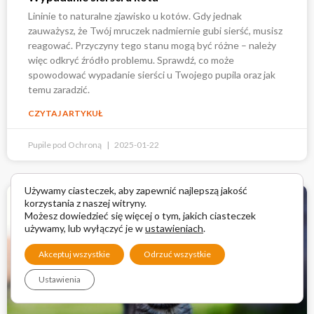
Lininie to naturalne zjawisko u kotów. Gdy jednak
zauważysz, że Twój mruczek nadmiernie gubi sierść, musisz
reagować. Przyczyny tego stanu mogą być różne – należy
więc odkryć źródło problemu. Sprawdź, co może
spowodować wypadanie sierści u Twojego pupila oraz jak
temu zaradzić.
CZYTAJ ARTYKUŁ
Pupile pod Ochroną
2025-01-22
Używamy ciasteczek, aby zapewnić najlepszą jakość
korzystania z naszej witryny.
Możesz dowiedzieć się więcej o tym, jakich ciasteczek
używamy, lub wyłączyć je w
ustawieniach
.
Akceptuj wszystkie
Odrzuć wszystkie
Ustawienia