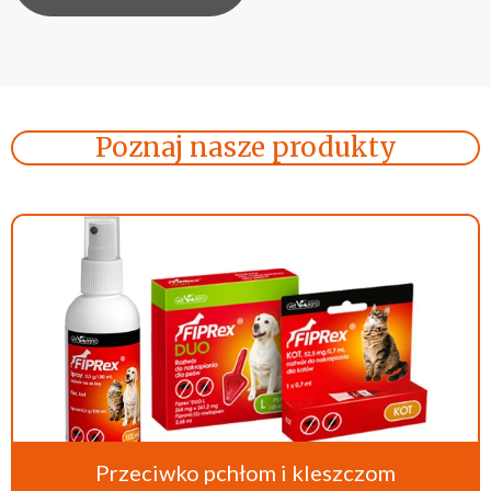
Poznaj nasze produkty
Przeciwko pchłom i kleszczom