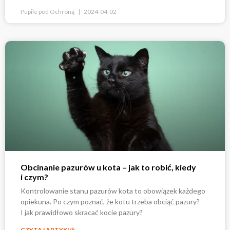
Pupile pod Ochroną
2024-04-02
Obcinanie pazurów u kota – jak to robić, kiedy
i czym?
Kontrolowanie stanu pazurów kota to obowiązek każdego
opiekuna. Po czym poznać, że kotu trzeba obciąć pazury?
I jak prawidłowo skracać kocie pazury?
CZYTAJ ARTYKUŁ