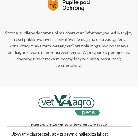
Strona pupilepodochrona.pl ma charakter informacyjno-edukacyjny.
Treści publikowanych artykułów nie mają na celu zastąpienia
konsultacji z lekarzem weterynarii oraz nie mogą być podstawą
do diagnozowania i leczenia zwierzęcia. W przypadku podejrzenia
choroby u zwierzaka zalecamy indywidualną konsultację
ze specjalistą.
Przedsiębiorstwo Wielobranżowe Vet-Agro
Sp z o.o.
ul. Gliniana 32, 20-616 Lublin, NIP 712-015-30-52
Adres do korespondencji
: ul. Mełgiewska 18, 20-234 Lublin
Używamy ciasteczek, aby zapewnić najlepszą jakość
tel. +48 81 445 23 00, e-mail vet-agro@vet-agro.pl