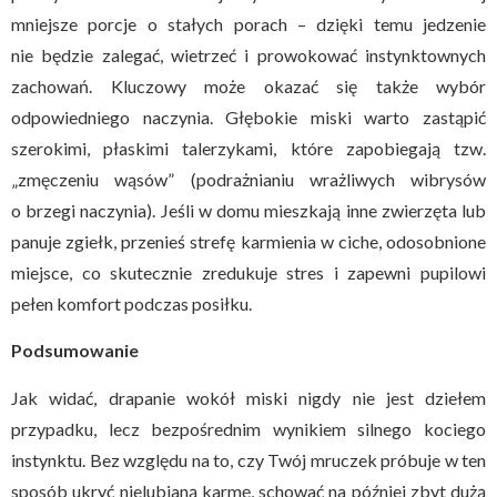
mniejsze porcje o stałych porach – dzięki temu jedzenie
nie będzie zalegać, wietrzeć i prowokować instynktownych
zachowań. Kluczowy może okazać się także wybór
odpowiedniego naczynia. Głębokie miski warto zastąpić
szerokimi, płaskimi talerzykami, które zapobiegają tzw.
„zmęczeniu wąsów” (podrażnianiu wrażliwych wibrysów
o brzegi naczynia). Jeśli w domu mieszkają inne zwierzęta lub
panuje zgiełk, przenieś strefę karmienia w ciche, odosobnione
miejsce, co skutecznie zredukuje stres i zapewni pupilowi
pełen komfort podczas posiłku.
Podsumowanie
Jak widać, drapanie wokół miski nigdy nie jest dziełem
przypadku, lecz bezpośrednim wynikiem silnego kociego
instynktu. Bez względu na to, czy Twój mruczek próbuje w ten
sposób ukryć nielubianą karmę, schować na później zbyt dużą