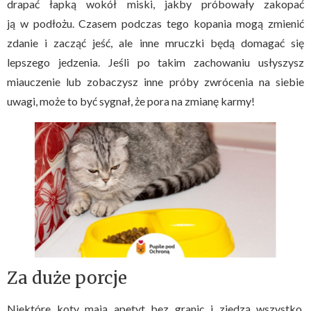
drapać łapką wokół miski, jakby próbowały zakopać
ją w podłożu. Czasem podczas tego kopania mogą zmienić
zdanie i zacząć jeść, ale inne mruczki będą domagać się
lepszego jedzenia. Jeśli po takim zachowaniu usłyszysz
miauczenie lub zobaczysz inne próby zwrócenia na siebie
uwagi, może to być sygnał, że pora na zmianę karmy!
Za duże porcje
Niektóre koty mają apetyt bez granic i zjedzą wszystko,