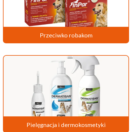
Przeciwko robakom
Pielęgnacja i dermokosmetyki