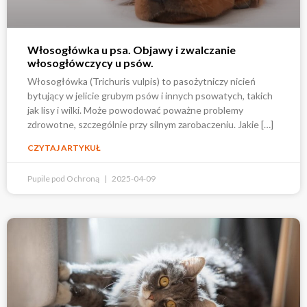
Włosogłówka u psa. Objawy i zwalczanie
włosogłówczycy u psów.
Włosogłówka (Trichuris vulpis) to pasożytniczy nicień
bytujący w jelicie grubym psów i innych psowatych, takich
jak lisy i wilki. Może powodować poważne problemy
zdrowotne, szczególnie przy silnym zarobaczeniu. Jakie […]
CZYTAJ ARTYKUŁ
Pupile pod Ochroną
2025-04-09