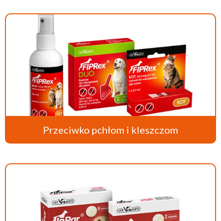
Przeciwko pchłom i kleszczom