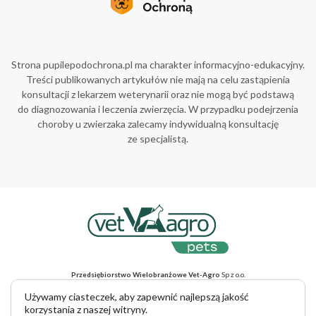
Strona pupilepodochrona.pl ma charakter informacyjno-edukacyjny.
Treści publikowanych artykułów nie mają na celu zastąpienia
konsultacji z lekarzem weterynarii oraz nie mogą być podstawą
do diagnozowania i leczenia zwierzęcia. W przypadku podejrzenia
choroby u zwierzaka zalecamy indywidualną konsultację
ze specjalistą.
Przedsiębiorstwo Wielobranżowe Vet-Agro
Sp z o.o.
ul. Gliniana 32, 20-616 Lublin, NIP 712-015-30-52
Adres do korespondencji
: ul. Mełgiewska 18, 20-234 Lublin
Używamy ciasteczek, aby zapewnić najlepszą jakość
tel. +48 81 445 23 00, e-mail vet-agro@vet-agro.pl
korzystania z naszej witryny.
www.vet-agro.pl