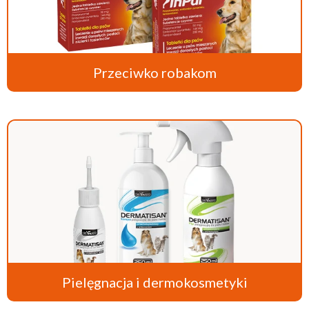
Przeciwko robakom
Pielęgnacja i dermokosmetyki