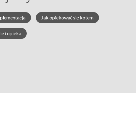
uplementacja
Jak opiekować się kotem
e i opieka