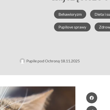
Behawioryzm
Dieta i s
Pupilove sprawy
Zdrowi
Pupile pod Ochroną
18.11.2025