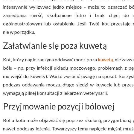
intensywnie wylizywać jedno miejsce – może to oznaczać b
zaniedbana sierść, skołtunione futro i brak chęci do
ogólnoustrojowym lub osłabieniu. Jeśli Twój kot przestaje o
nie w porządku.
Załatwianie się poza kuwetą
Kot, który nagle zaczyna oddawać mocz poza
kuwetą
, nie zaws
bólu – np. przy infekcji układu moczowego, problemach z p
mu wejść do kuwety). Warto zwrócić uwagę na sposób korzysta
podczas oddawania moczu, długo siedzi w kuwecie lub przes
wymagają pilnej konsultacji z lekarzem weterynarii.
Przyjmowanie pozycji bólowej
Ból u kota może objawiać się poprzez skuloną, przygarbioną
nawet podczas leżenia. Towarzyszy temu napięcie mięśni, mruż