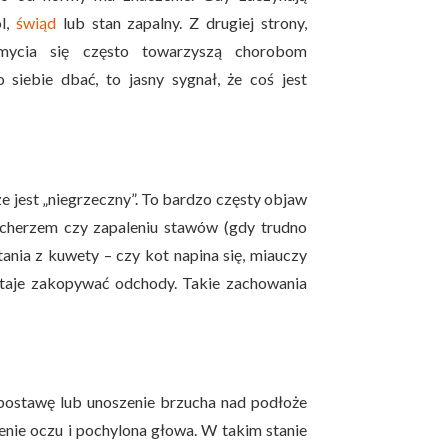
ól,
świąd
lub stan zapalny. Z drugiej strony,
 mycia się często towarzyszą chorobom
 siebie dbać, to jasny sygnał, że coś jest
ze jest „niegrzeczny”. To bardzo częsty objaw
ęcherzem czy zapaleniu stawów (gdy trudno
nia z kuwety – czy kot napina się, miauczy
taje zakopywać odchody. Takie zachowania
 postawę lub unoszenie brzucha nad podłoże
enie oczu i pochylona głowa. W takim stanie