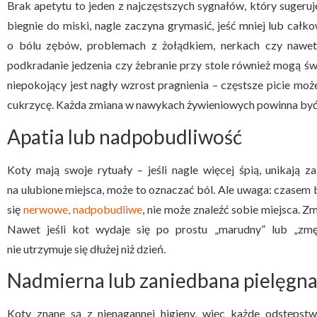
Brak apetytu to jeden z najczęstszych sygnałów, który sugeruj
biegnie do miski, nagle zaczyna grymasić, jeść mniej lub cał
o bólu zębów, problemach z żołądkiem, nerkach czy nawet o
podkradanie jedzenia czy żebranie przy stole również mogą 
niepokojący jest nagły wzrost pragnienia – częstsze picie m
cukrzycę. Każda zmiana w nawykach żywieniowych powinna być s
Apatia lub nadpobudliwość
Koty mają swoje rytuały – jeśli nagle więcej śpią, unikają 
na ulubione miejsca, może to oznaczać ból. Ale uwaga: czasem 
się
nerwowe, nadpobudliwe
, nie może znaleźć sobie miejsca. Z
Nawet jeśli kot wydaje się po prostu „marudny” lub „zmę
nie utrzymuje się dłużej niż dzień.
Nadmierna lub zaniedbana pielęgnac
Koty znane są z nienagannej higieny, więc każde odstęps