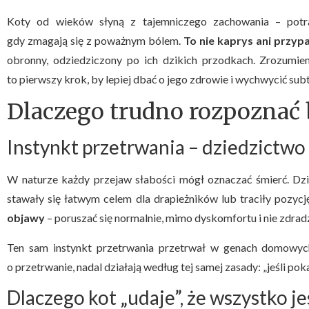
Koty od wieków słyną z tajemniczego zachowania – potra
gdy zmagają się z poważnym bólem.
To nie kaprys ani przyp
obronny, odziedziczony po ich dzikich przodkach. Zrozumie
to pierwszy krok, by lepiej dbać o jego zdrowie i wychwycić subte
Dlaczego trudno rozpoznać 
Instynkt przetrwania – dziedzictwo
W naturze każdy przejaw słabości mógł oznaczać śmierć. Dzi
stawały się łatwym celem dla drapieżników lub traciły pozycj
objawy
– poruszać się normalnie, mimo dyskomfortu i nie zdrad
Ten sam instynkt przetrwania przetrwał w genach domowyc
o przetrwanie, nadal działają według tej samej zasady: „jeśli po
Dlaczego kot „udaje”, że wszystko j