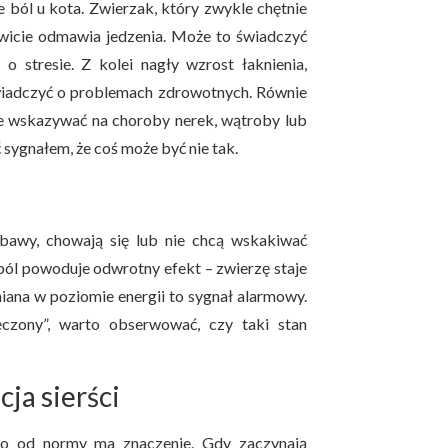
e ból u kota. Zwierzak, który zwykle chętnie
kowicie odmawia jedzenia. Może to świadczyć
 stresie. Z kolei nagły wzrost łaknienia,
świadczyć o problemach zdrowotnych. Równie
oże wskazywać na choroby nerek, wątroby lub
ygnałem, że coś może być nie tak.
zabawy, chowają się lub nie chcą wskakiwać
ból powoduje odwrotny efekt – zwierzę staje
miana w poziomie energii to sygnał alarmowy.
czony”, warto obserwować, czy taki stan
ja sierści
two od normy ma znaczenie. Gdy zaczynają