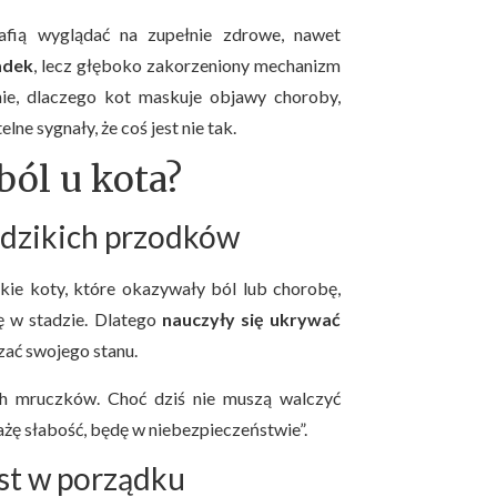
fią wyglądać na zupełnie zdrowe, nawet
adek
, lecz głęboko zakorzeniony mechanizm
nie, dlaczego kot maskuje objawy choroby,
lne sygnały, że coś jest nie tak.
ból u kota?
 dzikich przodków
kie koty, które okazywały ból lub chorobę,
ę w stadzie. Dlatego
nauczyły się ukrywać
zać swojego stanu.
h mruczków. Choć dziś nie muszą walczyć
każę słabość, będę w niebezpieczeństwie”.
est w porządku