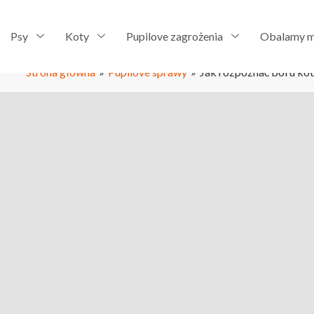
Psy
Koty
Pupilove zagrożenia
Obalamy m
Strona główna
»
Pupilove sprawy
»
Jak rozpoznać ból u ko