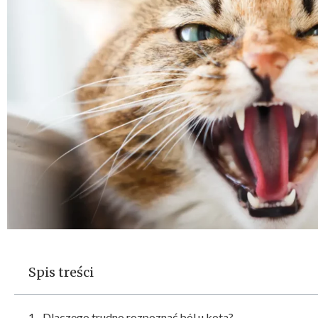
Spis treści
Dlaczego trudno rozpoznać ból u kota?