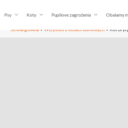
Psy
Koty
Pupilove zagrożenia
Obalamy m
Strona główna
»
Wszystko o kotach domowych
»
Kot bryty