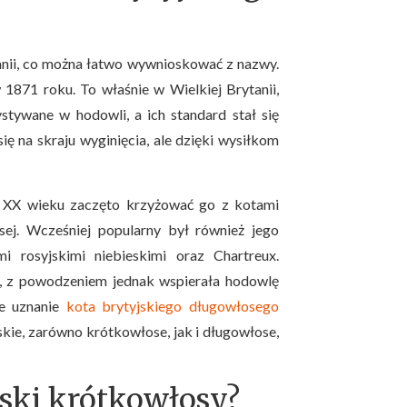
anii, co można łatwo wywnioskować z nazwy.
1871 roku. To właśnie w Wielkiej Brytanii,
stywane w hodowli, a ich standard stał się
się na skraju wyginięcia, ale dzięki wysiłkom
w XX wieku zaczęto krzyżować go z kotami
ej. Wcześniej popularny był również jego
i rosyjskimi niebieskimi oraz Chartreux.
, z powodzeniem jednak wspierała hodowlę
ne uznanie
kota brytyjskiego długowłosego
skie, zarówno krótkowłose, jak i długowłose,
jski krótkowłosy?