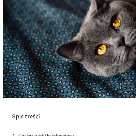
Spis treści
Kot brytyjski krótkowłosy