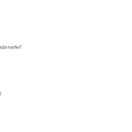
dużo ruchu?
?