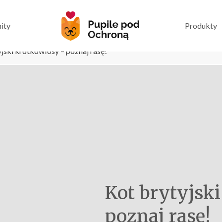
ity
Produkty
jski krótkowłosy – poznaj rasę!
Kot brytyjsk
poznaj rasę!