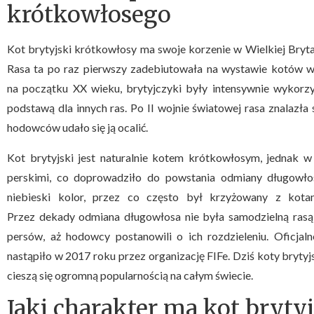
krótkowłosego
Kot brytyjski krótkowłosy ma swoje korzenie w Wielkiej Bryt
Rasa ta po raz pierwszy zadebiutowała na wystawie kotów w 
na początku XX wieku, brytyjczyki były intensywnie wykorzy
podstawą dla innych ras. Po II wojnie światowej rasa znalazła 
hodowców udało się ją ocalić.
Kot brytyjski jest naturalnie kotem krótkowłosym, jednak 
perskimi, co doprowadziło do powstania odmiany długowłos
niebieski kolor, przez co często był krzyżowany z kotam
Przez dekady odmiana długowłosa nie była samodzielną rasą
persów, aż hodowcy postanowili o ich rozdzieleniu. Oficjal
nastąpiło w 2017 roku przez organizację FIFe. Dziś koty brytyj
cieszą się ogromną popularnością na całym świecie.
Jaki charakter ma kot bryty