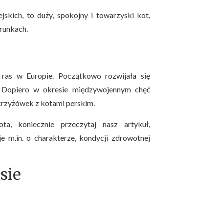
jskich, to duży, spokojny i towarzyski kot,
runkach.
h ras w Europie. Początkowo rozwijała się
y. Dopiero w okresie międzywojennym chęć
krzyżówek z kotami perskim.
a, koniecznie przeczytaj nasz artykuł,
e m.in. o charakterze, kondycji zdrowotnej
sie