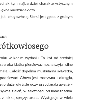
jednak tym najbardziej charakterystycznym
 piękne miedziane oczy.
k i długowłosej. Sierść jest gęsta, z grubym
kach.
krótkowłosego
 uroku w kocim wydaniu. To kot od średniej
szeroka klatka piersiowa, mocna szyja i silne
ymałe. Całość dopełnia muskularna sylwetka,
 spodziewać. Głowa jest masywna i okrągła,
ego duże, okrągłe oczy przyciągają uwagę –
sywną zieleń, w zależności od umaszczenia.
 z lekką sprężystością. Występuje w wielu