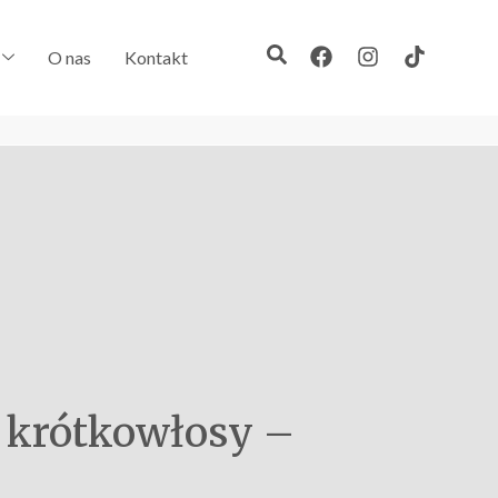
O nas
Kontakt
i krótkowłosy –