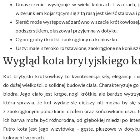
Umaszczenie: występuje w wielu kolorach i wzorach, 
wizerunkiem kojarzącym się z tą rasą jest sierść stalowa i
Sierść: może występować zarówno w szacie krótkowłosej, ja
podszerstkiem, pluszowa i przyjemna w dotyku.
Ogon: gruby i krótki, zaokrąglony na koniuszku.
Uszy: małe, szeroko rozstawione, zaokrąglone na koniusz
Wygląd kota brytyjskiego 
Kot brytyjski krótkowłosy to kwintesencja siły, elegancji i
do dużej wielkości, o solidnej budowie ciała. Charakteryzuje go 
biodra. Jego ciało jest krępe, nogi krótkie, ale bardzo wytrz
która sprawia, że kot wydaje się cięższy, niż można by się
z zaokrąglonymi policzkami, czołem oraz końcówkami uszu. J
ich barwa może być różnorodna, od głębokiej miedzi po inten
Futro kota jest jego wizytówką – gęste, pluszowe w dotyku,
kolorach i wzorach.