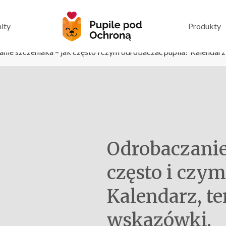
ity
Produkty
ie szczeniaka – jak często i czym odrobaczać pupila? Kalendarz
Odrobaczanie
często i czym
Kalendarz, t
wskazówki.