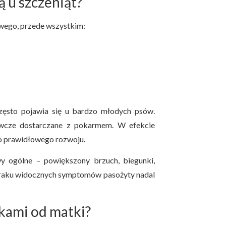
ą u szczeniąt?
wego, przede wszystkim:
 często pojawia się u bardzo młodych psów.
żywcze dostarczane z pokarmem. W efekcie
do prawidłowego rozwoju.
y ogólne – powiększony brzuch, biegunki,
braku widocznych symptomów pasożyty nadal
akami od matki?