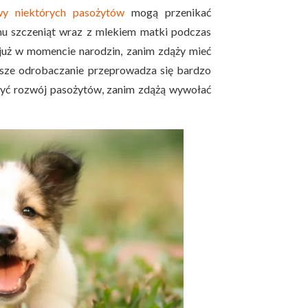
wy niektórych pasożytów
mogą przenikać
zmu szczeniąt wraz z mlekiem matki podczas
już w momencie narodzin, zanim zdąży mieć
sze odrobaczanie przeprowadza się bardzo
czyć rozwój pasożytów, zanim zdążą wywołać