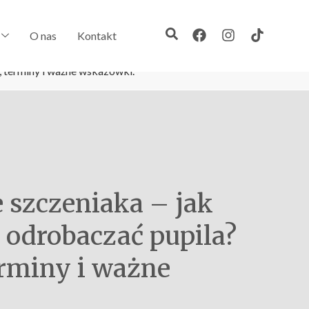
O nas
Kontakt
, terminy i ważne wskazówki.
 szczeniaka – jak
 odrobaczać pupila?
erminy i ważne