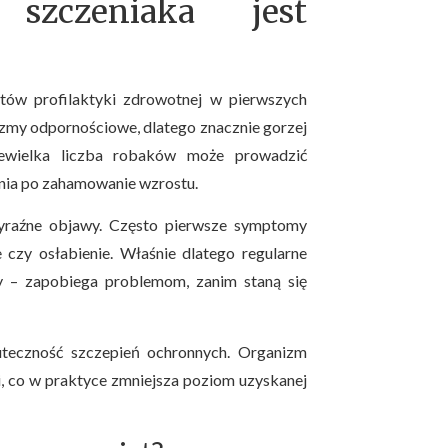
 szczeniaka jest
tów profilaktyki zdrowotnej w pierwszych
izmy odpornościowe, dlatego znacznie gorzej
ewielka liczba robaków może prowadzić
nia po zahamowanie wzrostu.
wyraźne objawy. Często pierwsze symptomy
e czy osłabienie. Właśnie dlatego regularne
y – zapobiega problemom, zanim staną się
uteczność szczepień ochronnych. Organizm
i, co w praktyce zmniejsza poziom uzyskanej