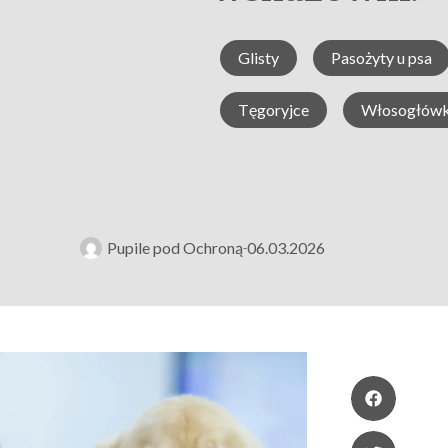
Glisty
Pasożyty u psa
Tęgoryjce
Włosogłówk
Pupile pod Ochroną
06.03.2026