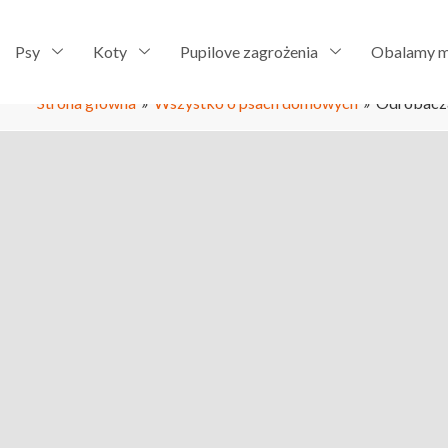
Psy
Koty
Pupilove zagrożenia
Obalamy m
Strona główna
»
Wszystko o psach domowych
»
Odrobaczan