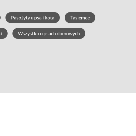
Pasożyty u psa i kota
Tasiemce
i
Wszystko o psach domowych