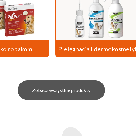
wko robakom
Pielęgnacja i dermokosmety
Zobacz wszystkie produkty