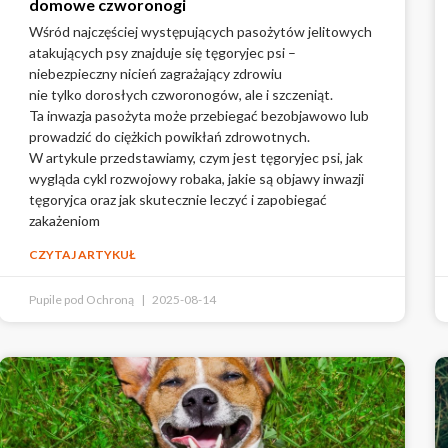
domowe czworonogi
Wśród najczęściej występujących pasożytów jelitowych
atakujących psy znajduje się tęgoryjec psi –
niebezpieczny nicień zagrażający zdrowiu
nie tylko dorosłych czworonogów, ale i szczeniąt.
Ta inwazja pasożyta może przebiegać bezobjawowo lub
prowadzić do ciężkich powikłań zdrowotnych.
W artykule przedstawiamy, czym jest tęgoryjec psi, jak
wygląda cykl rozwojowy robaka, jakie są objawy inwazji
tęgoryjca oraz jak skutecznie leczyć i zapobiegać
zakażeniom
CZYTAJ ARTYKUŁ
Pupile pod Ochroną
2025-08-14