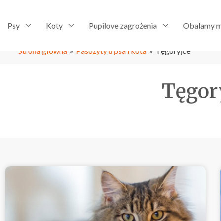
Psy
Koty
Pupilove zagrożenia
Obalamy m
Strona główna
»
Pasożyty u psa i kota
»
Tęgoryjce
Tęgor