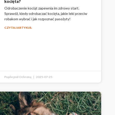
kocięta?
Odrobaczenie kociąt zapewnia im zdrowy start.
Sprawdź, kiedy odrobaczać kocięta, jakie leki przeciw
robakom wybrać i jak rozpoznać pasożyty!
CZYTAJ ARTYKUŁ
Pupile pod Ochroną
2025-07-25