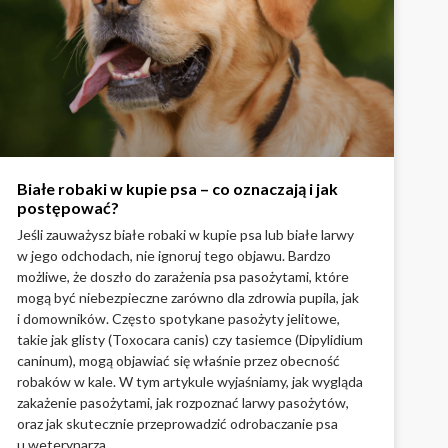
Białe robaki w kupie psa – co oznaczają i jak
postępować?
Jeśli zauważysz białe robaki w kupie psa lub białe larwy
w jego odchodach, nie ignoruj tego objawu. Bardzo
możliwe, że doszło do zarażenia psa pasożytami, które
mogą być niebezpieczne zarówno dla zdrowia pupila, jak
i domowników. Często spotykane pasożyty jelitowe,
takie jak glisty (Toxocara canis) czy tasiemce (Dipylidium
caninum), mogą objawiać się właśnie przez obecność
robaków w kale. W tym artykule wyjaśniamy, jak wygląda
zakażenie pasożytami, jak rozpoznać larwy pasożytów,
oraz jak skutecznie przeprowadzić odrobaczanie psa
u weterynarza.