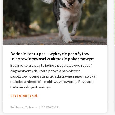
Badanie kału u psa – wykrycie pasożytów
i nieprawidłowości w układzie pokarmowym
Badanie kału u psa to jedno z podstawowych badań
diagnostycznych, które pozwala na wykrycie
pasożytów, ocenę stanu układu trawiennego i szybką
reakcję na niepokojące objawy zdrowotne. Regularne
badanie kału jest ważnym
CZYTAJ ARTYKUŁ
Pupile pod Ochroną
2025-07-11