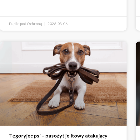
Pupile pod Ochroną
2026-03-06
Tęgoryjec psi – pasożyt jelitowy atakujący