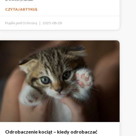
CZYTAJ ARTYKUŁ
Pupile pod Ochroną
2025-08-28
Odrobaczenie kociąt – kiedy odrobaczać