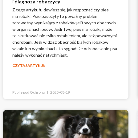
i diagnoza robaczycy
Z tego artykułu dowiesz się, jak rozpoznać czy pies
ma robaki. Psie pasożyty to poważny problem
zdrowotny, wynikający z robaków jelitowych obecnych
w organizmach psów. Jeśli Twój pies ma robaki, może
to skutkować nie tylko osłabieniem, ale też poważnymi
chorobami. Jeśli widzisz obecność białych robaków
w kale lub wymiocinach, to sygnał, że odrobaczanie psa
należy wykonać natychmiast.
CZYTAJ ARTYKUŁ
Pupile pod Ochroną
2025-08-19