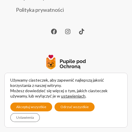
Polityka prywatności
Używamy ciasteczek, aby zapewnić najlepszą jakość
korzystania z naszej witryny.
Strona pupilepodochrona.pl ma charakter informacyjno-edukacyjny.
Możesz dowiedzieć się więcej o tym, jakich ciasteczek
używamy, lub wyłączyć je w
ustawieniach
.
Treści publikowanych artykułów nie mają na celu zastąpienia
konsultacji z lekarzem weterynarii oraz nie mogą być podstawą
Akceptuj wszystkie
Odrzuć wszystkie
do diagnozowania i leczenia zwierzęcia. W przypadku podejrzenia
choroby u zwierzaka zalecamy indywidualną konsultację
Ustawienia
ze specjalistą.