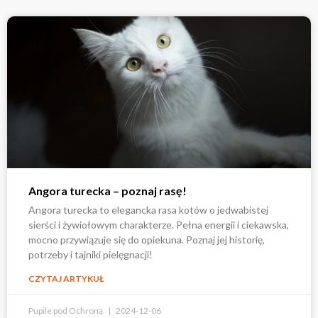
Angora turecka – poznaj rasę!
Angora turecka to elegancka rasa kotów o jedwabistej
sierści i żywiołowym charakterze. Pełna energii i ciekawska,
mocno przywiązuje się do opiekuna. Poznaj jej historię,
potrzeby i tajniki pielęgnacji!
CZYTAJ ARTYKUŁ
Pupile pod Ochroną
2024-12-06