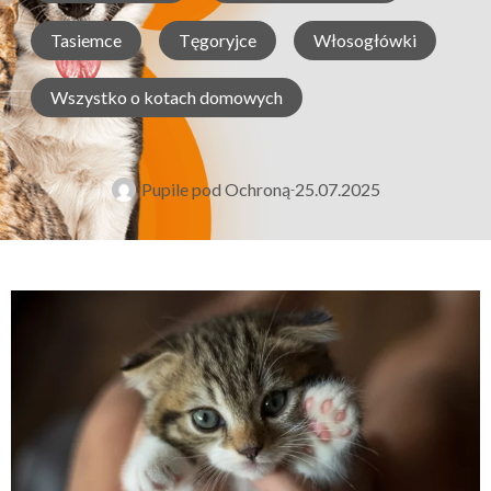
Tasiemce
Tęgoryjce
Włosogłówki
Wszystko o kotach domowych
Pupile pod Ochroną
25.07.2025