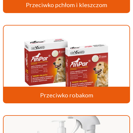
Przeciwko pchłom i kleszczom
Przeciwko robakom