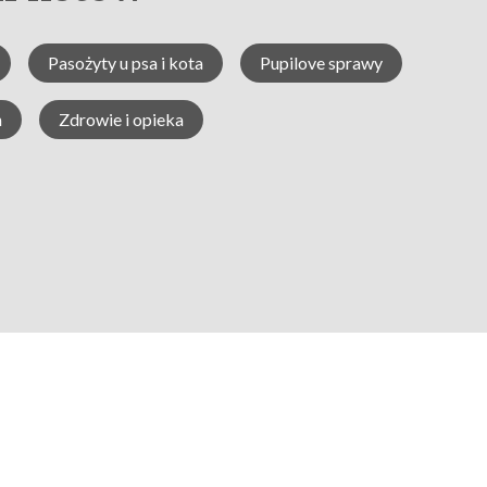
Pasożyty u psa i kota
Pupilove sprawy
h
Zdrowie i opieka