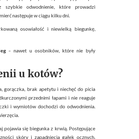
z szybkie odwodnienie, które prowadzi
ierć następuje w ciągu kilku dni.
kowaną osowiałość i niewielką biegunkę,
ieg
– nawet u osobników, które nie były
enii u kotów?
, gorączka, brak apetytu i niechęć do picia
dkurczonymi przednimi łapami i nie reaguje
czki i wymiotów dochodzi do odwodnienia.
ierzęcia.
aj pojawia się biegunka z krwią. Postępujące
zności skóry i zapadnięcia gałek ocznych.