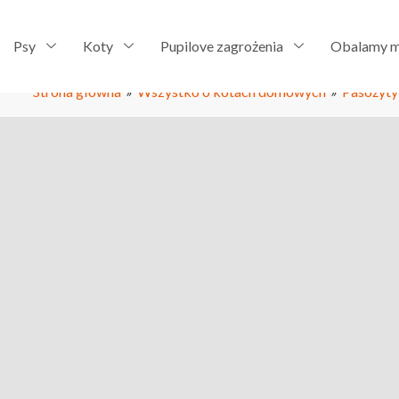
Psy
Koty
Pupilove zagrożenia
Obalamy m
Strona główna
»
Wszystko o kotach domowych
»
Pasożyty