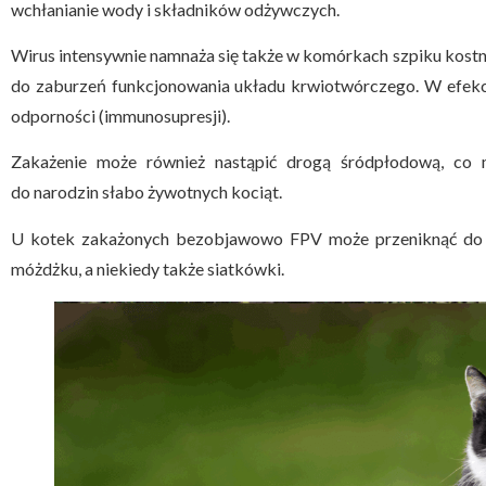
wchłanianie wody i składników odżywczych.
Wirus intensywnie namnaża się także w komórkach szpiku kostne
do zaburzeń funkcjonowania układu krwiotwórczego. W efekci
odporności (immunosupresji).
Zakażenie może również nastąpić drogą śródpłodową, co m
do narodzin słabo żywotnych kociąt.
U kotek zakażonych bezobjawowo FPV może przeniknąć do 
móżdżku, a niekiedy także siatkówki.