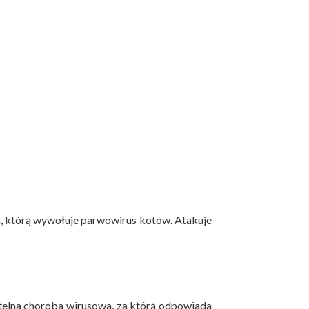
, którą wywołuje parwowirus kotów. Atakuje
ertelna choroba wirusowa, za którą odpowiada