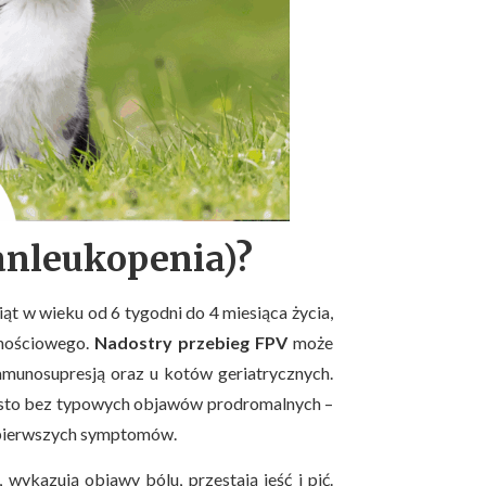
panleukopenia)?
ąt w wieku od 6 tygodni do 4 miesiąca życia,
rnościowego.
Nadostry przebieg
FPV
może
immunosupresją oraz u kotów geriatrycznych.
zęsto bez typowych objawów prodromalnych –
ę pierwszych symptomów.
 wykazują objawy bólu, przestają jeść i pić.