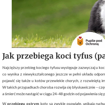
Jak przebiega koci tyfus (
Najcięższy przebieg kociego tyfusu występuje zazwyczaj u koci
co wynika z niewykształconego jeszcze w pełni układu odpo
pojawić się także u kotów przewlekle chorych, z rozwiniętą 
W takich przypadkach choroba rozwija się błyskawicznie – c
a śmierć może nastąpić w ciągu 24–48 godzin od pojawienia si
W
przebiegu ostrym
koty są zwykle osowiałe, unikają ruchu,