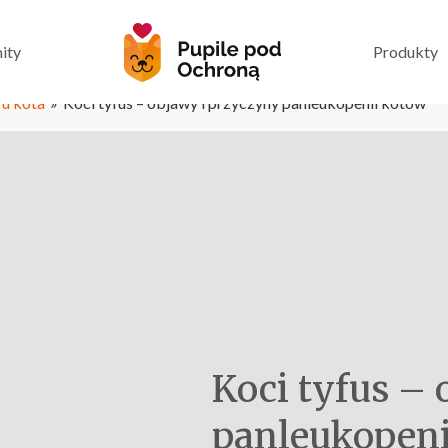
ity
Produkty
 u kota
»
Koci tyfus – objawy i przyczyny panleukopenii kotów
Koci tyfus –
panleukopeni