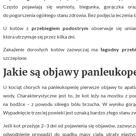
Często pojawiają się wymioty, biegunka, gorączka ora
do pogorszenia ogólnego stanu zdrowia. Bez podjęcia leczenia śm
U kotów z
przebiegiem podostrym
obserwuje się umiar
która utrzymuje się przez kilka dni.
Zakażenie dorosłych kotów zazwyczaj ma
łagodny przeb
szczepione.
Jakie są objawy panleukop
U kociąt chorych na panleukopenię pierwsze objawy to apatia
wody. Charakterystyczne jest to, że kot leży na mostku z po
na bodźce – z powodu silnego bólu brzucha. W wyniku gorą
Wypadnięcie trzeciej powieki jest oznaką bardzo złego stanu zw
Jeśli kot przeżyje 2–3 dni od pojawienia się objawów, zazwycz
odwodnienie prowadzi do spadku masy ciała, utraty elastyc