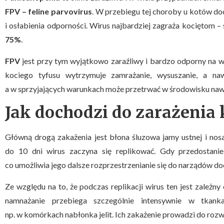
FPV – feline parvovirus
. W przebiegu tej choroby u kotów do
i osłabienia odporności. Wirus najbardziej zagraża kociętom –
75%
.
FPV
jest przy tym wyjątkowo zaraźliwy i bardzo odporny na w
kociego tyfusu wytrzymuje zamrażanie, wysuszanie, a n
a w sprzyjających warunkach może przetrwać w środowisku naw
Jak dochodzi do zarażenia
Główną drogą zakażenia jest błona śluzowa jamy ustnej i nos
do 10 dni wirus zaczyna się replikować. Gdy przedostanie
co umożliwia jego dalsze rozprzestrzenianie się do narządów d
Ze względu na to, że podczas replikacji wirus ten jest zależn
namnażanie przebiega szczególnie intensywnie w tkank
np. w komórkach nabłonka jelit. Ich zakażenie prowadzi do rozwo