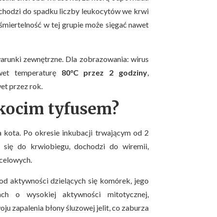
chodzi do spadku liczby leukocytów we krwi
 śmiertelność w tej grupie może sięgać nawet
arunki zewnętrzne. Dla zobrazowania: wirus
awet temperaturę
80°C przez 2 godziny
,
et przez rok.
 kocim tyfusem?
a kota. Po okresie inkubacji trwającym od 2
 się do krwiobiegu, dochodzi do wiremii,
ocelowych.
y od aktywności dzielących się komórek, jego
ach o wysokiej aktywności mitotycznej,
ju zapalenia błony śluzowej jelit, co zaburza