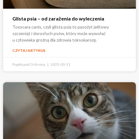
Glista psia – od zarażenia do wyleczenia
Toxocara canis, czyli glista psia to pasożyt jelitowy
szczeniąt i dorosłych psów, który może wywołać
u człowieka groźną dla zdrowia toksokarozę.
CZYTAJ ARTYKUŁ
Pupile pod Ochroną
2025-03-31