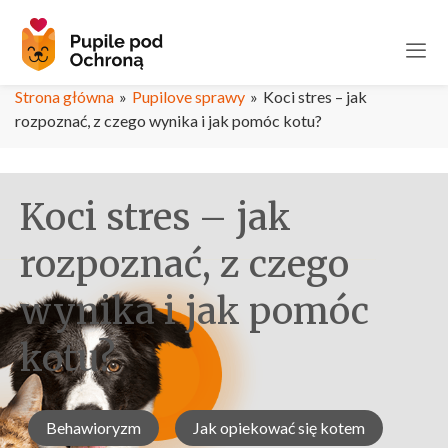
Strona główna
»
Pupilove sprawy
»
Koci stres – jak
rozpoznać, z czego wynika i jak pomóc kotu?
Koci stres – jak
rozpoznać, z czego
wynika i jak pomóc
kotu?
Behawioryzm
Jak opiekować się kotem