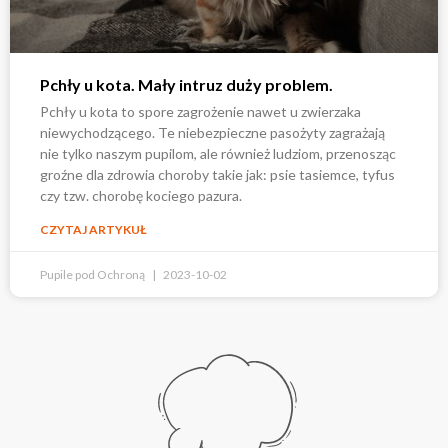
Pchły u kota. Mały intruz duży problem.
Pchły u kota to spore zagrożenie nawet u zwierzaka
niewychodzącego. Te niebezpieczne pasożyty zagrażają
nie tylko naszym pupilom, ale również ludziom, przenosząc
groźne dla zdrowia choroby takie jak: psie tasiemce, tyfus
czy tzw. chorobę kociego pazura.
CZYTAJ ARTYKUŁ
Pupile pod Ochroną
2023-10-02