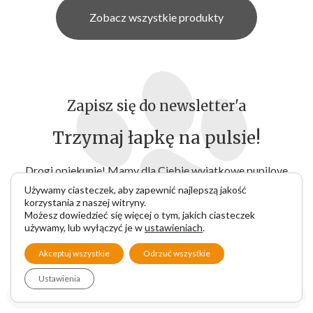
Zobacz wszystkie produkty
Zapisz się do newsletter'a
Trzymaj łapkę na pulsie!
Drogi opiekunie! Mamy dla Ciebie wyjątkowe pupilove
ebooki! Zapisz się do naszego newslettera i wybierz
Używamy ciasteczek, aby zapewnić najlepszą jakość
korzystania z naszej witryny.
który z nich chcesz otrzymać na swój adres email! A może
Możesz dowiedzieć się więcej o tym, jakich ciasteczek
interesują Cię oba tematy? Do dzieła!
używamy, lub wyłączyć je w
ustawieniach
.
Akceptuj wszystkie
Odrzuć wszystkie
Ustawienia