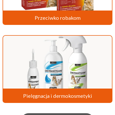
Przeciwko robakom
Pielęgnacja i dermokosmetyki