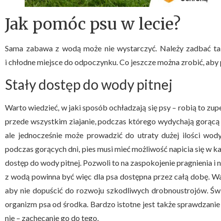
Jak pomóc psu w lecie?
Sama zabawa z wodą może nie wystarczyć. Należy zadbać tak
i chłodne miejsce do odpoczynku. Co jeszcze można zrobić, aby
Stały dostęp do wody pitnej
Warto wiedzieć, w jaki sposób ochładzają się psy – robią to zupe
przede wszystkim ziajanie, podczas którego wydychają gorącą
ale jednocześnie może prowadzić do utraty dużej ilości wody
podczas gorących dni, pies musi mieć możliwość napicia się w każ
dostęp do wody pitnej. Pozwoli to na zaspokojenie pragnienia i
z wodą powinna być więc dla psa dostępna przez całą dobę. War
aby nie dopuścić do rozwoju szkodliwych drobnoustrojów. Św
organizm psa od środka. Bardzo istotne jest także sprawdzanie 
nie – zachęcanie go do tego.