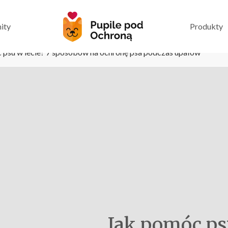
ity
Produkty
 psu w lecie? 7 sposobów na ochronę psa podczas upałów
Jak pomóc ps