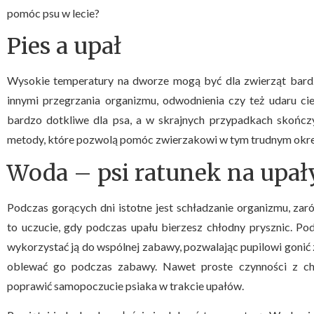
pomóc psu w lecie?
Pies a upał
Wysokie temperatury na dworze mogą być dla zwierząt bardz
innymi przegrzania organizmu, odwodnienia czy też udaru ci
bardzo dotkliwe dla psa, a w skrajnych przypadkach skończyć
metody, które pozwolą pomóc zwierzakowi w tym trudnym okresi
Woda – psi ratunek na upał
Podczas gorących dni istotne jest schładzanie organizmu, zar
to uczucie, gdy podczas upału bierzesz chłodny prysznic. P
wykorzystać ją do wspólnej zabawy, pozwalając pupilowi gonić z
oblewać go podczas zabawy. Nawet proste czynności z c
poprawić samopoczucie psiaka w trakcie upałów.