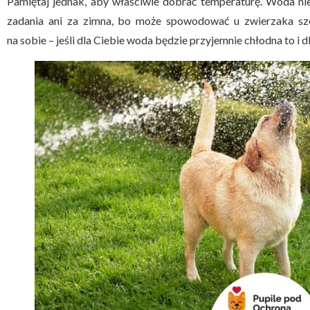
Pamiętaj jednak, aby właściwie dobrać temperaturę. Woda nie
zadania ani za zimna, bo może spowodować u zwierzaka szok
na sobie – jeśli dla Ciebie woda będzie przyjemnie chłodna to i