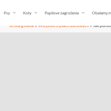
Psy
Koty
Pupilove zagrożenia
Obalamy m
Strona główna
»
Wszystko o psach domowych
»
Jak pomóc