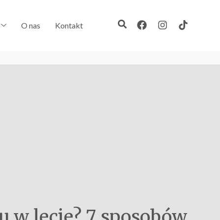
O nas
Kontakt
u w lecie? 7 sposobów