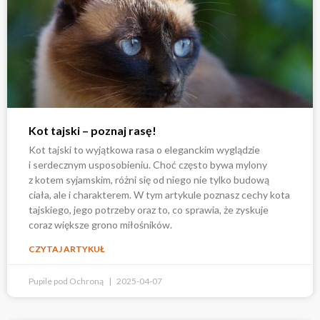
Kot tajski – poznaj rasę!
Kot tajski to wyjątkowa rasa o eleganckim wyglądzie
i serdecznym usposobieniu. Choć często bywa mylony
z kotem syjamskim, różni się od niego nie tylko budową
ciała, ale i charakterem. W tym artykule poznasz cechy kota
tajskiego, jego potrzeby oraz to, co sprawia, że zyskuje
coraz większe grono miłośników.
CZYTAJ ARTYKUŁ
Pupile pod Ochroną
2025-04-07