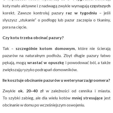
koty mało aktywne i z nadwagą zwykle wymagają
częstszych
korekt. Zawsze kontroluj pazury
raz w tygodniu
– jeśli
słyszysz „stukanie” o podłogę lub pazur zaczepia o tkaniny,
pora na cięcie.
Czy kotu trzeba obcinać pazury?
Tak –
szczególnie kotom domowym
, które nie ścierają
pazurów na naturalnym podłożu. Zbyt długie pazury łatwo
pękają, mogą
wrastać w opuszkę
i powodować ból, a także
zwiększają ryzyko podrapań domowników.
Ile kosztuje obcinanie pazurów u weterynarza/groomera?
Zwykle
ok. 20–40 zł
w zależności od cennika i miasta.
To szybki zabieg, ale dla wielu kotów
mniej stresujące
jest
obcinanie w domu po wcześniejszym oswojeniu.