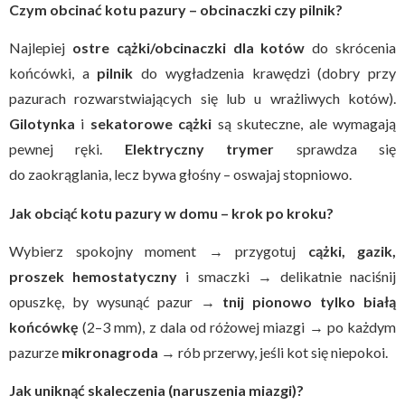
Czym obcinać kotu pazury – obcinaczki czy pilnik?
Najlepiej
ostre cążki/obcinaczki dla kotów
do skrócenia
końcówki, a
pilnik
do wygładzenia krawędzi (dobry przy
pazurach rozwarstwiających się lub u wrażliwych kotów).
Gilotynka
i
sekatorowe cążki
są skuteczne, ale wymagają
pewnej ręki.
Elektryczny trymer
sprawdza się
do zaokrąglania, lecz bywa głośny – oswajaj stopniowo.
Jak obciąć kotu pazury w domu – krok po kroku?
Wybierz spokojny moment → przygotuj
cążki, gazik,
proszek hemostatyczny
i smaczki → delikatnie naciśnij
opuszkę, by wysunąć pazur →
tnij pionowo tylko białą
końcówkę
(2–3 mm), z dala od różowej miazgi → po każdym
pazurze
mikronagroda
→ rób przerwy, jeśli kot się niepokoi.
Jak uniknąć skaleczenia (naruszenia miazgi)?