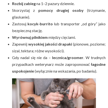
Rozbij zabieg
na 1–2 pazury dziennie.
Skorzystaj z
pomocy drugiej osoby
(trzymanie,
głaskanie).
Zastosuj
kocyk-burrito
lub transporter „od góry” jako
bezpieczną stację.
Wyrównuj pilnikiem
między cięciami.
Zapewnij
wysokiej jakości drapaki
(pionowe, poziome;
sizal, tektura; różne wysokości).
Gdy nadal się nie da –
lecznica/groomer
. W trudnych
przypadkach weterynarz może zaproponować
łagodne
uspokojenie
(wyłącznie na wskazania, po badaniu).