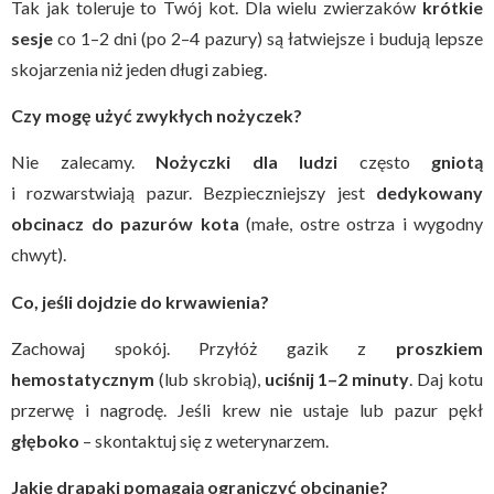
Tak jak toleruje to Twój kot. Dla wielu zwierzaków
krótkie
sesje
co 1–2 dni (po 2–4 pazury) są łatwiejsze i budują lepsze
skojarzenia niż jeden długi zabieg.
Czy mogę użyć zwykłych nożyczek?
Nie zalecamy.
Nożyczki dla ludzi
często
gniotą
i rozwarstwiają pazur. Bezpieczniejszy jest
dedykowany
obcinacz do pazurów kota
(małe, ostre ostrza i wygodny
chwyt).
Co, jeśli dojdzie do krwawienia?
Zachowaj spokój. Przyłóż gazik z
proszkiem
hemostatycznym
(lub skrobią),
uciśnij 1–2 minuty
. Daj kotu
przerwę i nagrodę. Jeśli krew nie ustaje lub pazur pękł
głęboko
– skontaktuj się z weterynarzem.
Jakie drapaki pomagają ograniczyć obcinanie?