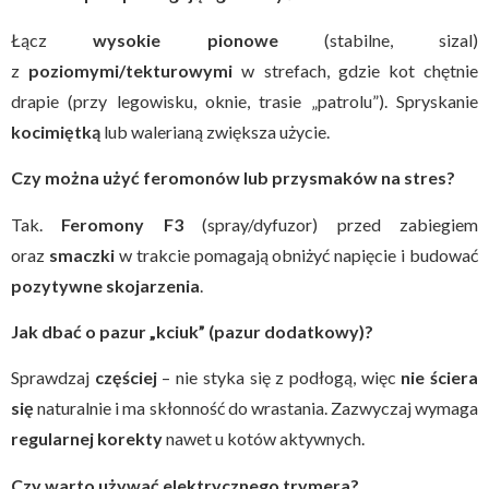
Łącz
wysokie pionowe
(stabilne, sizal)
z
poziomymi/tekturowymi
w strefach, gdzie kot chętnie
drapie (przy legowisku, oknie, trasie „patrolu”). Spryskanie
kocimiętką
lub walerianą zwiększa użycie.
Czy można użyć feromonów lub przysmaków na stres?
Tak.
Feromony F3
(spray/dyfuzor) przed zabiegiem
oraz
smaczki
w trakcie pomagają obniżyć napięcie i budować
pozytywne skojarzenia
.
Jak dbać o pazur „kciuk” (pazur dodatkowy)?
Sprawdzaj
częściej
– nie styka się z podłogą, więc
nie ściera
się
naturalnie i ma skłonność do wrastania. Zazwyczaj wymaga
regularnej korekty
nawet u kotów aktywnych.
Czy warto używać elektrycznego trymera?