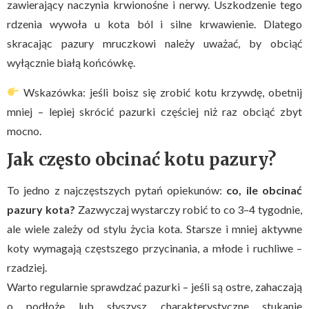
zawierający naczynia krwionośne i nerwy. Uszkodzenie tego
rdzenia wywoła u kota ból i silne krwawienie. Dlatego
skracając pazury mruczkowi należy uważać, by obciąć
wyłącznie białą końcówkę.
Wskazówka: jeśli boisz się zrobić kotu krzywdę, obetnij
mniej – lepiej skrócić pazurki częściej niż raz obciąć zbyt
mocno.
Jak często obcinać kotu pazury?
To jedno z najczęstszych pytań opiekunów:
co, ile obcinać
pazury kota?
Zazwyczaj wystarczy robić to co 3–4 tygodnie,
ale wiele zależy od stylu życia kota. Starsze i mniej aktywne
koty wymagają częstszego przycinania, a młode i ruchliwe –
rzadziej.
Warto regularnie sprawdzać pazurki – jeśli są ostre, zahaczają
o podłoże lub słyszysz charakterystyczne stukanie