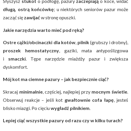
Słyszysz
stukot
o podłogę, pazury
zaczepiają
o koce, widać
długą, ostrą końcówkę
; u niektórych seniorów pazur może
zacząć się
zawijać
w stronę opuszki.
Jakie narzędzia warto mieć pod ręką?
Ostre cążki/obcinaczki dla kotów
,
pilnik
(grubszy i drobny),
proszek hemostatyczny
, gaziki, mata antypoślizgowa
i
smaczki
. Tępe narzędzie miażdży pazur i zwiększa
dyskomfort.
Mój kot ma ciemne pazury – jak bezpiecznie ciąć?
Skracaj
minimalnie
, częściej, najlepiej przy
mocnym świetle
.
Obserwuj reakcje – jeśli kot
gwałtownie cofa łapę
, jesteś
blisko miazgi. Po cięciu
wygładź pilnikiem
.
Lepiej ciąć wszystkie pazury od razu czy w kilku turach?