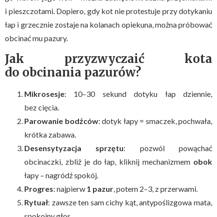
i pieszczotami. Dopiero, gdy kot nie protestuje przy dotykaniu
łap i grzecznie zostaje na kolanach opiekuna, można próbować
obcinać mu pazury.
Jak przyzwyczaić kota
do obcinania pazurów?
Mikrosesje
: 10–30 sekund dotyku łap dziennie,
bez cięcia.
Parowanie bodźców
: dotyk łapy = smaczek, pochwała,
krótka zabawa.
Desensytyzacja sprzętu
: pozwól powąchać
obcinaczki, zbliż je do łap, kliknij mechanizmem
obok
łapy – nagródź spokój.
Progres
: najpierw
1 pazur
, potem 2–3, z przerwami.
Rytuał
: zawsze ten sam cichy kąt, antypoślizgowa mata,
spokojny głos.