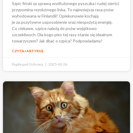
Szpic fiński za sprawą wydłużonego pyszczka i rudej sierści
przypomina rezolutnego liska. To najmniejsza rasa psów
wyhodowana w Finlandii! Opiekunowie kochają
je za pozytywne usposobienie oraz niespożytą energię.
Co ciekawe, szpice należą do psów wyjątkowo
szczekliwych. Dla kogo pies tej rasy stanie się idealnym
towarzyszem? Jak dbać o szpica? Podpowiadamy!
CZYTAJ ARTYKUŁ
Pupile pod Ochroną
2025-03-26