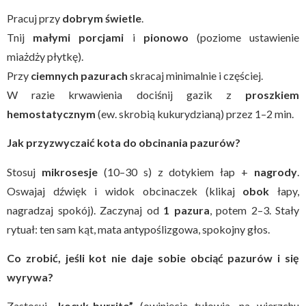
Pracuj przy
dobrym świetle
.
Tnij
małymi porcjami
i
pionowo
(poziome ustawienie
miażdży płytkę).
Przy
ciemnych pazurach
skracaj minimalnie i częściej.
W razie krwawienia dociśnij gazik z
proszkiem
hemostatycznym
(ew. skrobią kukurydzianą) przez 1–2 min.
Jak przyzwyczaić kota do obcinania pazurów?
Stosuj
mikrosesje
(10–30 s) z dotykiem łap +
nagrody
.
Oswajaj dźwięk i widok obcinaczek (klikaj
obok
łapy,
nagradzaj spokój). Zaczynaj od
1 pazura
, potem 2–3. Stały
rytuał: ten sam kąt, mata antypoślizgowa, spokojny głos.
Co zrobić, jeśli kot nie daje sobie obciąć pazurów i się
wyrywa?
Zastosuj
„kocyk-burrito”
(owinięcie tułowia, na wierzchu