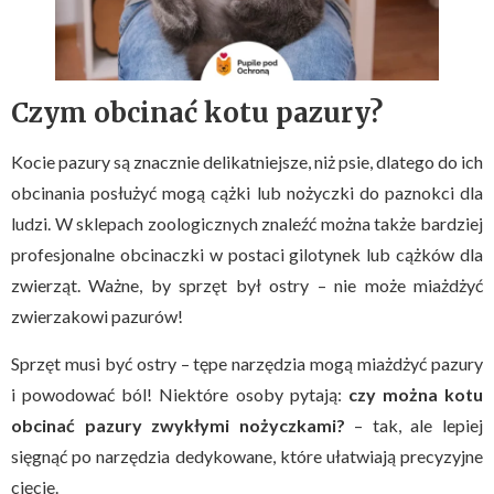
Czym obcinać kotu pazury?
Kocie pazury są znacznie delikatniejsze, niż psie, dlatego do ich
obcinania posłużyć mogą cążki lub nożyczki do paznokci dla
ludzi. W sklepach zoologicznych znaleźć można także bardziej
profesjonalne obcinaczki w postaci gilotynek lub cążków dla
zwierząt. Ważne, by sprzęt był ostry – nie może miażdżyć
zwierzakowi pazurów!
Sprzęt musi być ostry – tępe narzędzia mogą miażdżyć pazury
i powodować ból! Niektóre osoby pytają:
czy można kotu
obcinać pazury zwykłymi nożyczkami?
– tak, ale lepiej
sięgnąć po narzędzia dedykowane, które ułatwiają precyzyjne
cięcie.