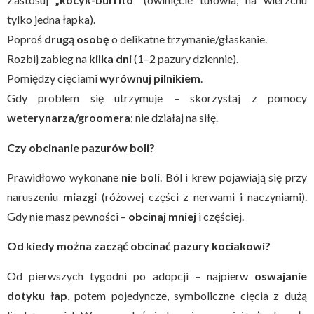
tylko jedna łapka).
Poproś
drugą osobę
o delikatne trzymanie/głaskanie.
Rozbij zabieg na
kilka dni
(1–2 pazury dziennie).
Pomiędzy cięciami
wyrównuj pilnikiem
.
Gdy problem się utrzymuje – skorzystaj z pomocy
weterynarza/groomera
; nie działaj na siłę.
Czy obcinanie pazurów boli?
Prawidłowo wykonane
nie boli
. Ból i krew pojawiają się przy
naruszeniu
miazgi
(różowej części z nerwami i naczyniami).
Gdy nie masz pewności –
obcinaj mniej
i częściej.
Od kiedy można zacząć obcinać pazury kociakowi?
Od pierwszych tygodni po adopcji – najpierw
oswajanie
dotyku łap
, potem pojedyncze, symboliczne cięcia z dużą