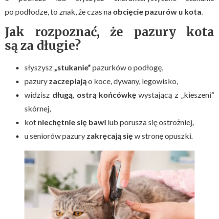
po podłodze, to znak, że czas na
obcięcie pazurów u kota
.
Jak rozpoznać, że pazury kota
są za długie?
słyszysz
„stukanie”
pazurków o podłogę,
pazury
zaczepiają
o koce, dywany, legowisko,
widzisz
długą, ostrą końcówkę
wystającą z „kieszeni”
skórnej,
kot
niechętnie się bawi
lub porusza się ostrożniej,
u seniorów pazury
zakręcają się
w stronę opuszki.