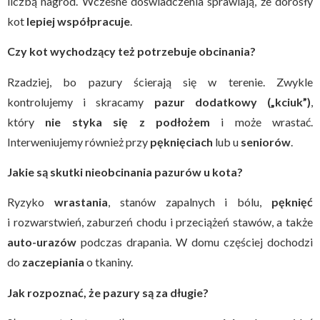
liczbą nagród. Wczesne doświadczenia sprawiają, że dorosły
kot
lepiej współpracuje
.
Czy kot wychodzący też potrzebuje obcinania?
Rzadziej, bo pazury ścierają się w terenie. Zwykle
kontrolujemy i skracamy
pazur dodatkowy („kciuk”)
,
który
nie styka się z podłożem
i może wrastać.
Interweniujemy również przy
pęknięciach
lub u
seniorów
.
Jakie są skutki nieobcinania pazurów u kota?
Ryzyko
wrastania
, stanów zapalnych i bólu,
pęknięć
i rozwarstwień, zaburzeń chodu i przeciążeń stawów, a także
auto-urazów
podczas drapania. W domu częściej dochodzi
do
zaczepiania
o tkaniny.
Jak rozpoznać, że pazury są za długie?