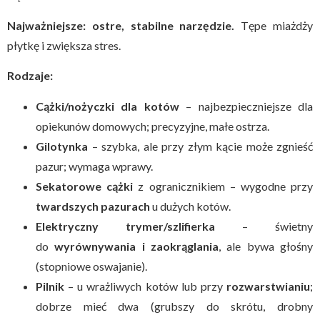
Najważniejsze: ostre, stabilne narzędzie.
Tępe miażdży
płytkę i zwiększa stres.
Rodzaje:
Cążki/nożyczki dla kotów
– najbezpieczniejsze dla
opiekunów domowych; precyzyjne, małe ostrza.
Gilotynka
– szybka, ale przy złym kącie może zgnieść
pazur; wymaga wprawy.
Sekatorowe cążki
z ogranicznikiem – wygodne przy
twardszych pazurach
u dużych kotów.
Elektryczny trymer/szlifierka
– świetny
do
wyrównywania i zaokrąglania
, ale bywa głośny
(stopniowe oswajanie).
Pilnik
– u wrażliwych kotów lub przy
rozwarstwianiu
;
dobrze mieć dwa (grubszy do skrótu, drobny