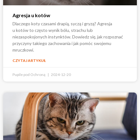
Agresja u kotów
Dlaczego koty czasami drapią, syczą i gryzą? Agresja
u kotów to często wynik bólu, strachu lub
niezaspokojonych instynktów. Dowiedz się, jak rozpoznać
przyczyny takiego zachowania i jak pomóc swojemu
mruczkowi.
CZYTAJ ARTYKUŁ
Pupile pod Ochroną
2024-12-20