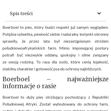
Spis treści
Boerboel to pies, który budzi respekt już samym wyglądem.
Potężna sylwetka, pewność siebie i naturalny instynkt obronny
sprawiły, że przez lata był niezastąpionym stróżem
południowoafrykańskich farm. Mimo imponującej postury
potrafi być niezwykle oddany, spokojny i silnie związany
ze swoją rodziną. To rasa dla osób, które cenią lojalność,
stabilny charakter i gotowość psa do ochrony najbliższych.
Boerboel – najważniejsze
informacje o rasie
Boerboel to duży pies stróżujący pochodzący z Republiki
Południowej Afryki. Został wyhodowany do ochrony farm,
rodzin i dobytku przed intruzami oraz dzikimi zwierzętami.