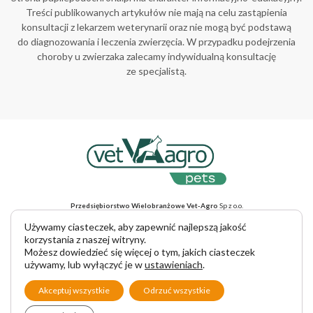
Treści publikowanych artykułów nie mają na celu zastąpienia
konsultacji z lekarzem weterynarii oraz nie mogą być podstawą
do diagnozowania i leczenia zwierzęcia. W przypadku podejrzenia
choroby u zwierzaka zalecamy indywidualną konsultację
ze specjalistą.
Przedsiębiorstwo Wielobranżowe Vet-Agro
Sp z o.o.
ul. Gliniana 32, 20-616 Lublin, NIP 712-015-30-52
Adres do korespondencji
: ul. Mełgiewska 18, 20-234 Lublin
Używamy ciasteczek, aby zapewnić najlepszą jakość
tel. +48 81 445 23 00, e-mail vet-agro@vet-agro.pl
korzystania z naszej witryny.
www.vet-agro.pl
Możesz dowiedzieć się więcej o tym, jakich ciasteczek
używamy, lub wyłączyć je w
ustawieniach
.
Copyright © 2025 VET-AGRO Sp. z o. o.
Akceptuj wszystkie
Odrzuć wszystkie