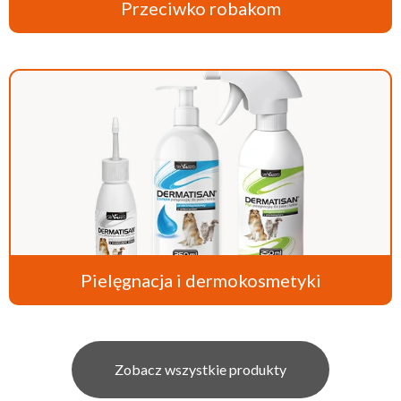
Przeciwko robakom
Pielęgnacja i dermokosmetyki
Zobacz wszystkie produkty