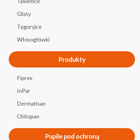
Tasiemce
Glisty
Tęgoryjce
Włosogłówki
Produkty
Fiprex
InPar
Dermatisan
Chitopan
Pupile pod ochroną