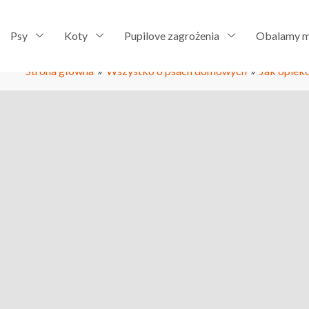
Psy
Koty
Pupilove zagrożenia
Obalamy m
Strona główna
»
Wszystko o psach domowych
»
Jak opiek