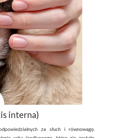
s interna)
 odpowiedzialnych za słuch i równowagę.
lenia ucha środkowego, które nie zostało