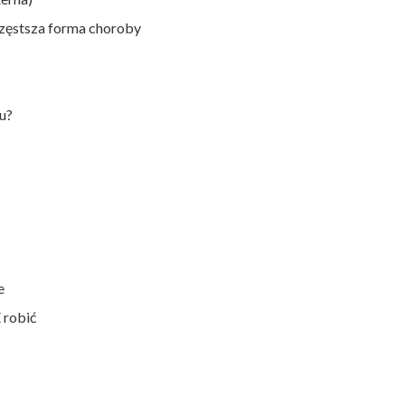
częstsza forma choroby
u?
e
 robić