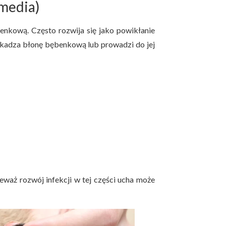
 media)
enkową. Często rozwija się jako powikłanie
zkadza błonę bębenkową lub prowadzi do jej
ieważ rozwój infekcji w tej części ucha może