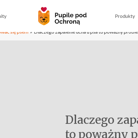
ity
Produkty
ować się psem
»
Dlaczego zapalenie ucha u psa to poważny probl
Dlaczego zap
to poważny 