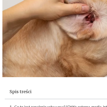
Spis treści
Co to jest zapalenie ucha u psa? (Otitis externa, media, in