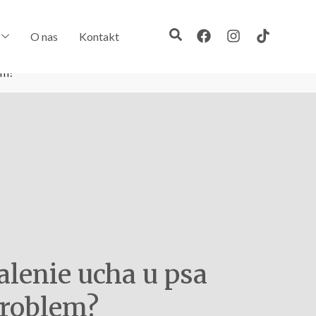
O nas
Kontakt
em?
alenie ucha u psa
problem?