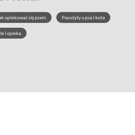
ak opiekować się psem
Pasożyty u psa i kota
e i opieka