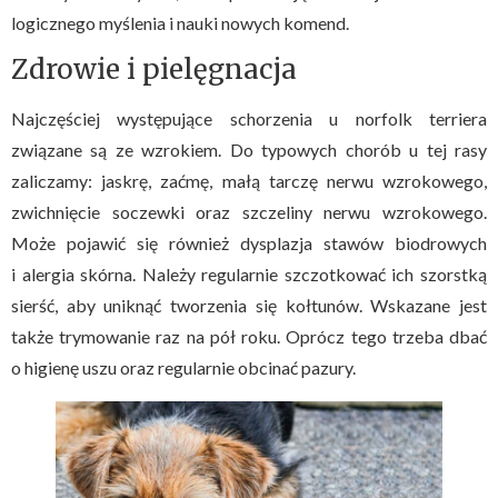
logicznego myślenia i nauki nowych komend.
Zdrowie i pielęgnacja
Najczęściej występujące schorzenia u norfolk terriera
związane są ze wzrokiem. Do typowych chorób u tej rasy
zaliczamy: jaskrę, zaćmę, małą tarczę nerwu wzrokowego,
zwichnięcie soczewki oraz szczeliny nerwu wzrokowego.
Może pojawić się również dysplazja stawów biodrowych
i alergia skórna. Należy regularnie szczotkować ich szorstką
sierść, aby uniknąć tworzenia się kołtunów. Wskazane jest
także trymowanie raz na pół roku. Oprócz tego trzeba dbać
o higienę uszu oraz regularnie obcinać pazury.