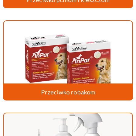
Przeciwko robakom