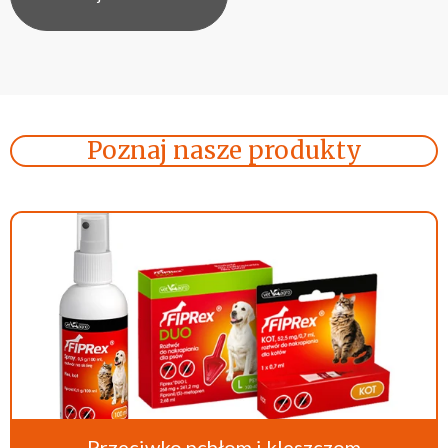
Poznaj nasze produkty
Przeciwko pchłom i kleszczom