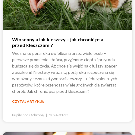
Wiosenny atak kleszczy – jak chronić psa
przed kleszczami?
Wiosna to pora roku uwielbiana przez wiele osób –
pierwsze promienie słońca, przyjemne ciepło i przyroda
budząca się do życia. Aż chce się wyjść na dłuższy spacer
z psiakiem! Niestety wraz z tą porą roku rozpoczyna się
wzmożony sezon aktywności kleszczy – niebezpiecznych
pasożytów, które przenoszą wiele groźnych dla zwierząt
chorób. Jak chronić psa przed kleszczami?
CZYTAJ ARTYKUŁ
Pupile pod Ochroną
2024-03-25