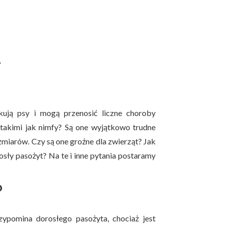
?
akują psy i mogą przenosić liczne choroby
, takimi jak nimfy? Są one wyjątkowo trudne
zmiarów. Czy są one groźne dla zwierząt? Jak
osły pasożyt? Na te i inne pytania postaramy
?
ypomina dorosłego pasożyta, chociaż jest