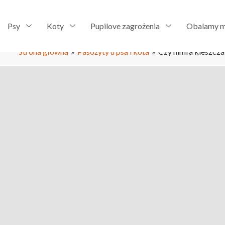
Psy
Koty
Pupilove zagrożenia
Obalamy m
Strona główna
»
Pasożyty u psa i kota
»
Czy nimfa kleszcza 