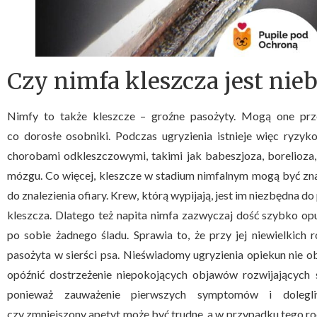
Czy nimfa kleszcza jest nie
Nimfy to także kleszcze – groźne pasożyty. Mogą one prz
co dorosłe osobniki. Podczas ugryzienia istnieje więc ryzyko
chorobami odkleszczowymi, takimi jak babeszjoza, borelioza
mózgu. Co więcej, kleszcze w stadium nimfalnym mogą być zn
do znalezienia ofiary. Krew, którą wypijają, jest im niezbędna d
kleszcza. Dlatego też napita nimfa zazwyczaj dość szybko op
po sobie żadnego śladu. Sprawia to, że przy jej niewielkich
pasożyta w sierści psa. Nieświadomy ugryzienia opiekun nie o
opóźnić dostrzeżenie niepokojących objawów rozwijających s
ponieważ zauważenie pierwszych symptomów i dolegliw
czy zmniejszony apetyt może być trudne, a w przypadku tego ro