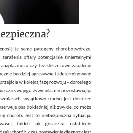
bezpieczna?
enosić te same patogeny chorobotwórcze,
 zarażenia ofiary potencjalnie śmiertelnymi
, anaplazmoza czy też kleszczowe zapalenie
acznie bardziej agresywne i zdeterminowane
o przejścia w kolejną fazę rozwoju – dorosłego
uszcza swojego żywiciela, nie pozostawiając
 rozmiarach, wyjątkowo trudno jest dostrzec
bserwuje psa dokładniej niż zwykle, co może
ię chorób. Jest to niebezpieczna sytuacja,
ości, takich jak gorączka, osłabienie
dzaju chorób, czas postawienia diagnozy jest