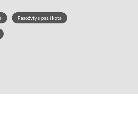
a
Pasożyty u psa i kota