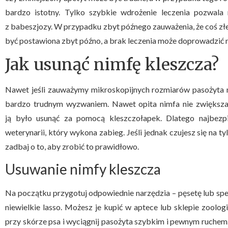
bardzo istotny. Tylko szybkie wdrożenie leczenia pozwala 
z babeszjozy. W przypadku zbyt późnego zauważenia, że coś złe
być postawiona zbyt późno, a brak leczenia może doprowadzić n
Jak usunąć nimfę kleszcza?
Nawet jeśli zauważymy mikroskopijnych rozmiarów pasożyta n
bardzo trudnym wyzwaniem. Nawet opita nimfa nie zwiększa 
ją było usunąć za pomocą kleszczołapek. Dlatego najbezpi
weterynarii, który wykona zabieg. Jeśli jednak czujesz się na t
zadbaj o to, aby zrobić to prawidłowo.
Usuwanie nimfy kleszcza
Na początku przygotuj odpowiednie narzędzia – pęsetę lub spec
niewielkie lasso. Możesz je kupić w aptece lub sklepie zoolo
przy skórze psa i wyciągnij pasożyta szybkim i pewnym ruchem. 