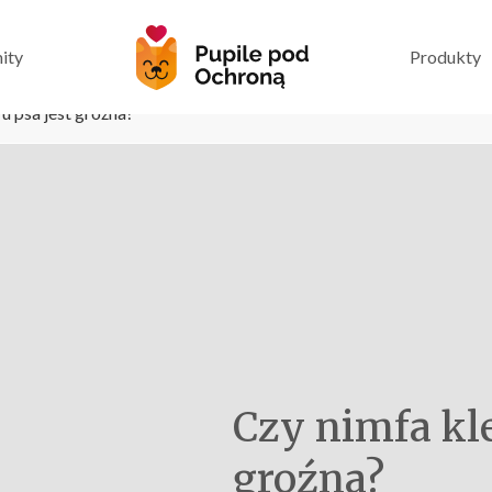
ity
Produkty
u psa jest groźna?
Czy nimfa kle
groźna?