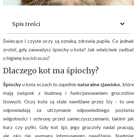
Spis treści
Świecące i czyste oczy są oznaką zdrowia pupila. Co jednak
zrobić, gdy zauważysz śpiochy u kota? Jak właściwie zadbać
o higienę kocich oczu?
Dlaczego kot ma śpiochy?
Śpiochy
u kota oczach to zupełnie
naturalne zjawisko
, które
mają związek z budową i funkcjonowaniem gruczołów
łzowych. Oczy kota są stale nawilżane przez łzy – to one
odpowiadają za utrzymanie odpowiedniego poziomu
wilgotności i ochronę przed zanieczyszczeniami, takimi jak
kurz czy pyłki. Gdy kot śpi, jego gruczoły nadal pracują,
ale oko nie wymaga intensywnego nawilżania. Nadmiar