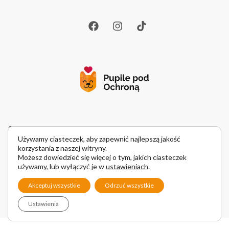
Strona pupilepodochrona.pl ma charakter informacyjno-edukacyjny.
Używamy ciasteczek, aby zapewnić najlepszą jakość
Treści publikowanych artykułów nie mają na celu zastąpienia
korzystania z naszej witryny.
konsultacji z lekarzem weterynarii oraz nie mogą być podstawą
Możesz dowiedzieć się więcej o tym, jakich ciasteczek
do diagnozowania i leczenia zwierzęcia. W przypadku podejrzenia
używamy, lub wyłączyć je w
ustawieniach
.
choroby u zwierzaka zalecamy indywidualną konsultację
ze specjalistą.
Akceptuj wszystkie
Odrzuć wszystkie
Ustawienia