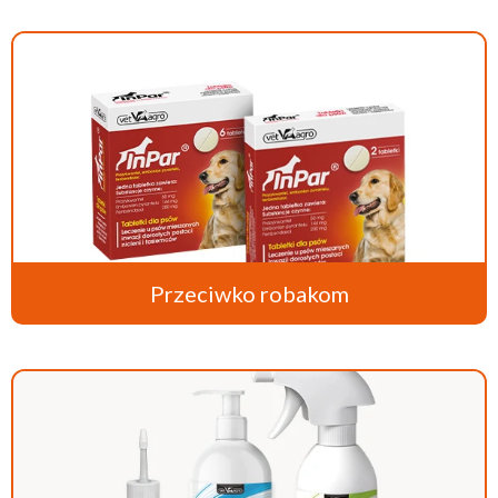
Przeciwko robakom