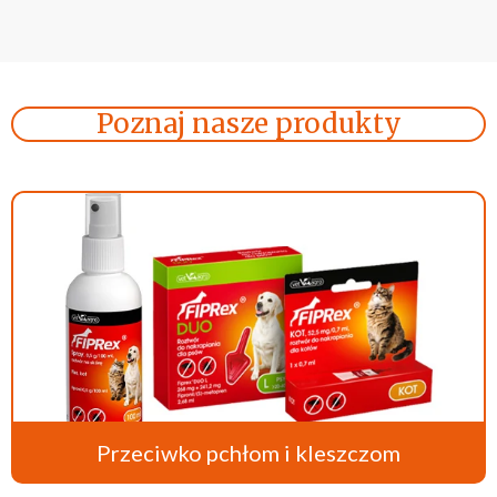
Poznaj nasze produkty
Przeciwko pchłom i kleszczom