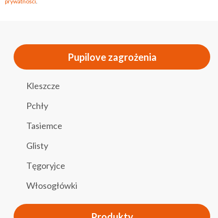
prywatności
.
Pupilove zagrożenia
Kleszcze
Pchły
Tasiemce
Glisty
Tęgoryjce
Włosogłówki
Produkty