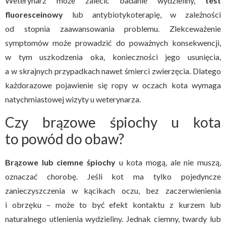
Weterynarz może zalecić badanie wydzieliny,
test
fluoresceinowy
lub antybiotykoterapię, w zależności
od stopnia zaawansowania problemu. Zlekceważenie
symptomów może prowadzić do poważnych konsekwencji,
w tym uszkodzenia oka, konieczności jego usunięcia,
a w skrajnych przypadkach nawet śmierci zwierzęcia. Dlatego
każdorazowe pojawienie się ropy w oczach kota wymaga
natychmiastowej wizyty u weterynarza.
Czy brązowe śpiochy u kota
to powód do obaw?
Brązowe lub ciemne śpiochy
u kota mogą, ale nie muszą,
oznaczać chorobę. Jeśli kot ma tylko pojedyncze
zanieczyszczenia w kącikach oczu, bez zaczerwienienia
i obrzęku – może to być efekt kontaktu z kurzem lub
naturalnego utlenienia wydzieliny. Jednak ciemny, twardy lub