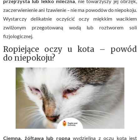
przejrzysta lub lekko mleczna
, nie towarzyszy jej obrzęk,
zaczerwienienie ani łzawienie – nie ma powodów do niepokoju.
Wystarczy delikatnie oczyścić oczy miękkim wacikiem
zwilżonym przegotowaną wodą lub roztworem soli
fizjologicznej.
Ropiejące oczy u kota – powód
do niepokoju?
Ciemna, żółtawa lub ropna
wydzielina z oczu kota jest