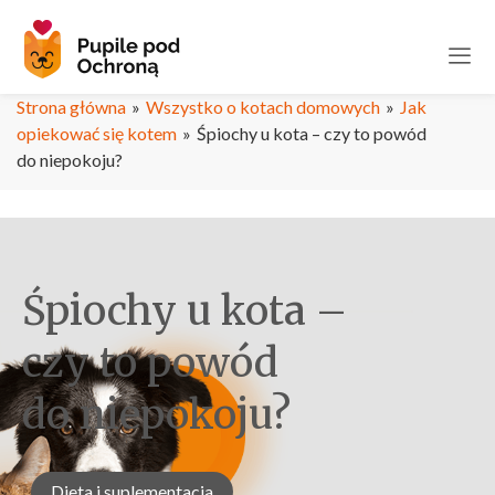
Strona główna
»
Wszystko o kotach domowych
»
Jak
opiekować się kotem
»
Śpiochy u kota – czy to powód
do niepokoju?
Śpiochy u kota –
czy to powód
do niepokoju?
Dieta i suplementacja