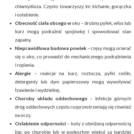
chlamydioza. Często towarzyszy im kichanie, gorączka
i osłabienie.
Obecność ciała obcego w
oku – drobny pyłek, włos lub
kurz mogą podrażnić spojówkę i spowodować stan
zapalny.
Nieprawidłowa budowa powiek
– rzęsy mogą ocierać
się o oko, co prowadzi do mechanicznego podrażnienia
i ropienia.
Alergie
– reakcje na kurz, roztocza, pyłki roślin,
detergenty lub dym papierosowy mogą wywoływać
łzawienie i wydzielinę.
Choroby układu oddechowego
– infekcje górnych
dróg oddechowych często rozprzestrzeniają się również
na oczy.
Osłabienie odporności
– koty z obniżoną odpornością
(np. po chorobie lub w podeszłym wieku) są bardziej