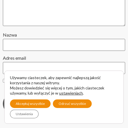
Nazwa
Adres email
Używamy ciasteczek, aby zapewnić najlepszą jakość
Zapamiętaj moje dane w tej przeglądarce podczas pisania
korzystania z naszej witryny.
kolejnych komentarzy.
Możesz dowiedzieć się więcej o tym, jakich ciasteczek
używamy, lub wyłączyć je w
ustawieniach
.
Akceptuj wszystkie
Odrzuć wszystkie
Ustawienia