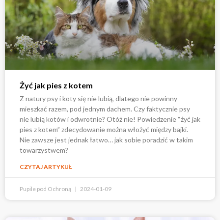
Żyć jak pies z kotem
Z natury psy i koty się nie lubią, dlatego nie powinny
mieszkać razem, pod jednym dachem. Czy faktycznie psy
nie lubią kotów i odwrotnie? Otóż nie! Powiedzenie “żyć jak
pies z kotem” zdecydowanie można włożyć między bajki.
Nie zawsze jest jednak łatwo… jak sobie poradzić w takim
towarzystwem?
CZYTAJ ARTYKUŁ
Pupile pod Ochroną
2024-01-09