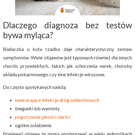
Dlaczego diagnoza bez testów
bywa myląca?
Białaczka u kota rzadko daje charakterystyczny zestaw
symptomów. Wiele objawów jest typowych również dla innych
chorób przewlekłych, takich jak schorzenia nerek, choroby
układu pokarmowego czy inne infekcje wirusowe.
Do często spotykanych należą:
nawracające infekcje dróg oddechowych
biegunki lub wymioty
pogorszenie jakości sierści
ogólne osłabienie
Ponieważ objawy te mogą występować w wielu jednostkach