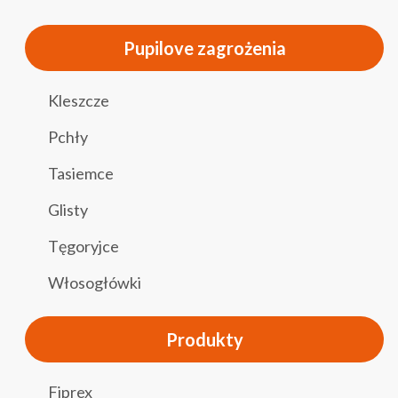
Pupilove zagrożenia
Kleszcze
Pchły
Tasiemce
Glisty
Tęgoryjce
Włosogłówki
Produkty
Fiprex