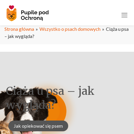
Strona główna
»
Wszystko o psach domowych
»
Ciąża u psa
– jak wygląda?
Ciąża u psa – jak
wygląda?
Jak opiekować się psem