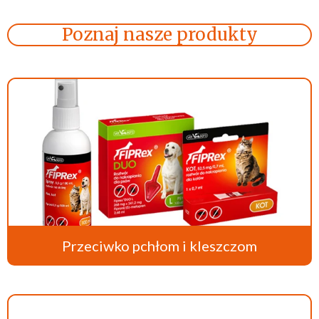
Poznaj nasze produkty
Przeciwko pchłom i kleszczom