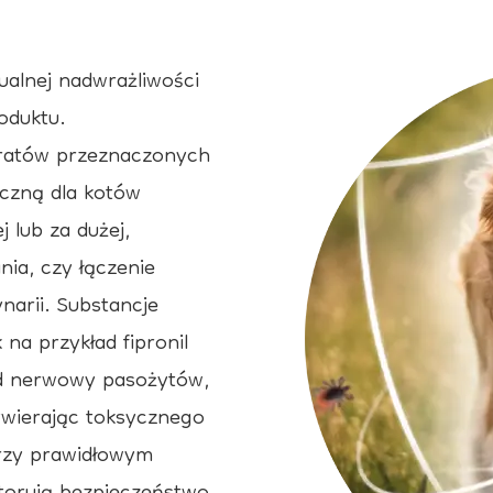
alnej nadwrażliwości
roduktu.
aratów przeznaczonych
yczną dla kotów
 lub za dużej,
nia, czy łączenie
narii. Substancje
a przykład fipronil
ład nerwowy pasożytów,
wywierając toksycznego
rzy prawidłowym