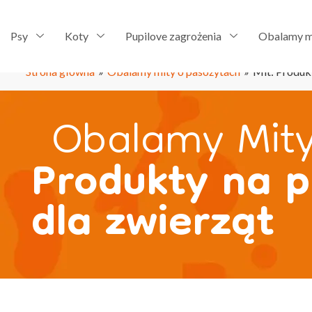
Psy
Koty
Pupilove zagrożenia
Obalamy m
Strona główna
»
Obalamy mity o pasożytach
»
Mit: Produkt
Obalamy Mity
Produkty na pc
dla zwierząt