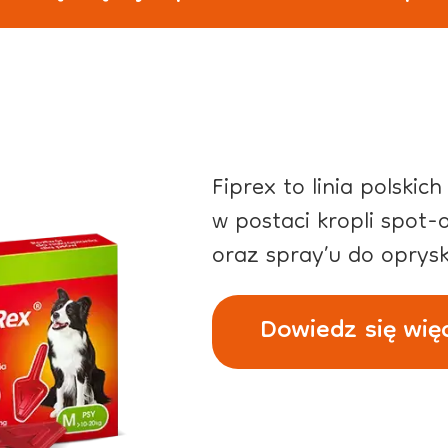
Fiprex to linia polskic
w postaci kropli spot-
oraz spray’u do oprysk
Dowiedz się wię