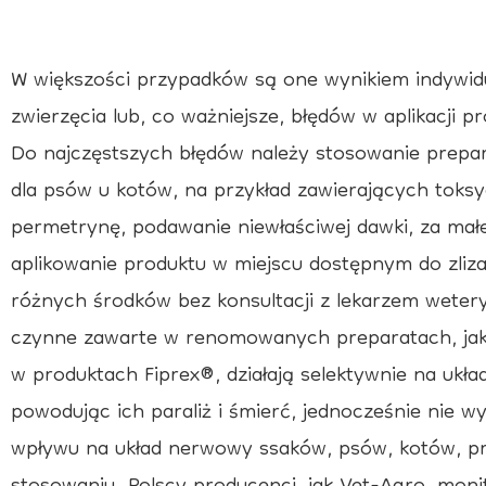
W większości przypadków są one wynikiem indywidu
zwierzęcia lub, co ważniejsze, błędów w aplikacji p
Do najczęstszych błędów należy stosowanie prep
dla psów u kotów, na przykład zawierających toks
permetrynę, podawanie niewłaściwej dawki, za małej
aplikowanie produktu w miejscu dostępnym do zliza
różnych środków bez konsultacji z lekarzem wetery
czynne zawarte w renomowanych preparatach, jak n
w produktach Fiprex®, działają selektywnie na uk
powodując ich paraliż i śmierć, jednocześnie nie 
wpływu na układ nerwowy ssaków, psów, kotów, p