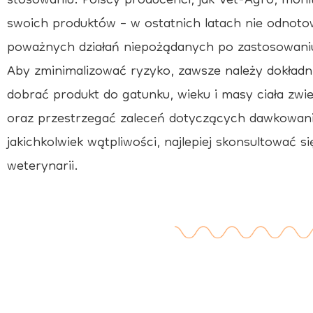
stosowaniu. Polscy producenci, jak Vet-Agro, mon
swoich produktów – w ostatnich latach nie odnot
poważnych działań niepożądanych po zastosowaniu
Aby zminimalizować ryzyko, zawsze należy dokładni
dobrać produkt do gatunku, wieku i masy ciała zwie
oraz przestrzegać zaleceń dotyczących dawkowania 
jakichkolwiek wątpliwości, najlepiej skonsultować s
weterynarii.