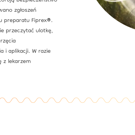
itorują bezpieczeństwo
owano zgłoszeń
 preparatu Fiprex®.
e przeczytać ulotkę,
rzęcia
i aplikacji. W razie
ię z lekarzem