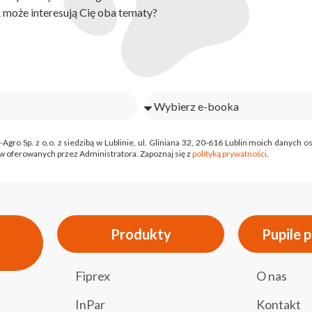
A może interesują Cię oba tematy?
o Sp. z o.o. z siedzibą w Lublinie, ul. Gliniana 32, 20-616 Lublin moich danych
 oferowanych przez Administratora. Zapoznaj się z
polityką prywatności
.
Produkty
Pupile 
Fiprex
O nas
InPar
Kontakt