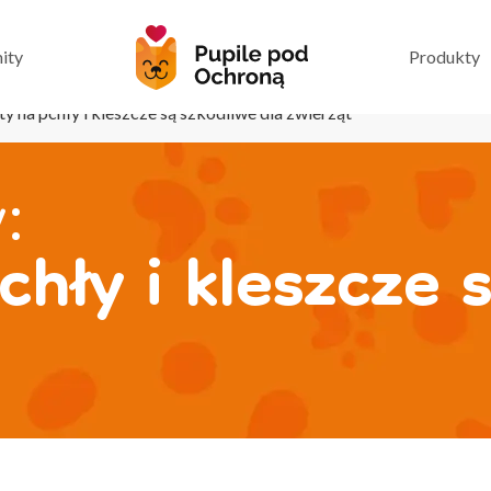
ity
Produkty
y na pchły i kleszcze są szkodliwe dla zwierząt
:
hły i kleszcze 