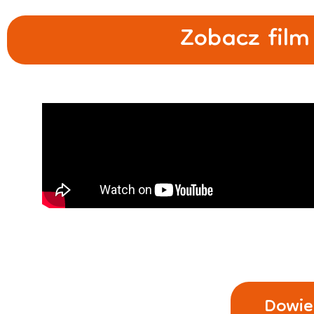
Zobacz film
Dowied