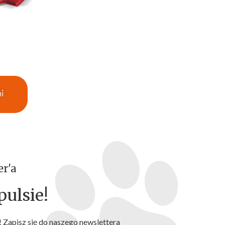
i
er'a
ulsie!
 Zapisz się do naszego newslettera