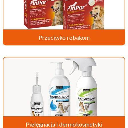
Przeciwko robakom
Pielęgnacja i dermokosmetyki