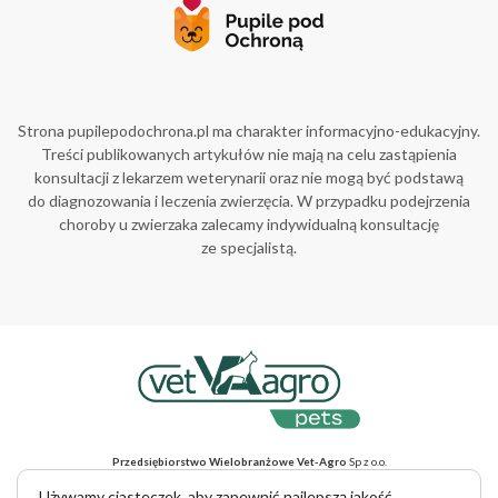
Strona pupilepodochrona.pl ma charakter informacyjno-edukacyjny.
Treści publikowanych artykułów nie mają na celu zastąpienia
konsultacji z lekarzem weterynarii oraz nie mogą być podstawą
do diagnozowania i leczenia zwierzęcia. W przypadku podejrzenia
choroby u zwierzaka zalecamy indywidualną konsultację
ze specjalistą.
Przedsiębiorstwo Wielobranżowe Vet-Agro
Sp z o.o.
ul. Gliniana 32, 20-616 Lublin, NIP 712-015-30-52
Adres do korespondencji
: ul. Mełgiewska 18, 20-234 Lublin
Używamy ciasteczek, aby zapewnić najlepszą jakość