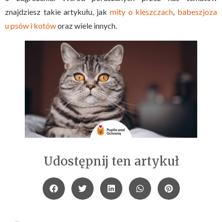
znajdziesz takie artykułu, jak
mity o kleszczach
,
babeszjoza
u psów i kotów
oraz wiele innych.
Udostępnij ten artykuł