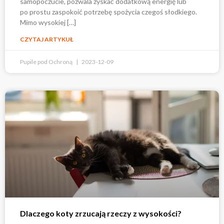
samopoczucie, pozwala zyskać dodatkową energię lub
po prostu zaspokoić potrzebę spożycia czegoś słodkiego.
Mimo wysokiej […]
CZYTAJ ARTYKUŁ
Pupile pod Ochroną
2023-12-09
Dlaczego koty zrzucają rzeczy z wysokości?