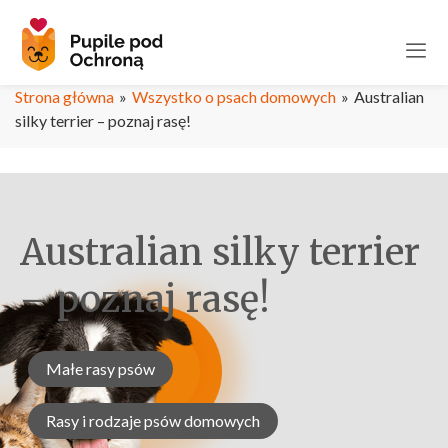
Strona główna
»
Wszystko o psach domowych
»
Australian
silky terrier – poznaj rasę!
Australian silky terrier
– poznaj rasę!
Małe rasy psów
Rasy i rodzaje psów domowych