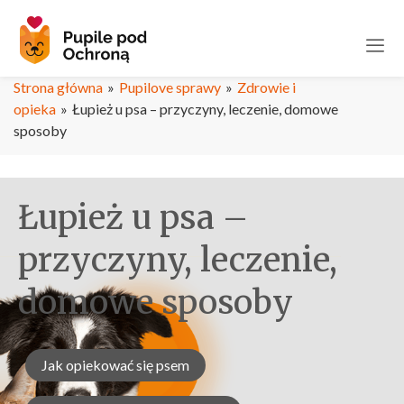
Strona główna
»
Pupilove sprawy
»
Zdrowie i
opieka
»
Łupież u psa – przyczyny, leczenie, domowe
sposoby
Łupież u psa –
przyczyny, leczenie,
domowe sposoby
Jak opiekować się psem