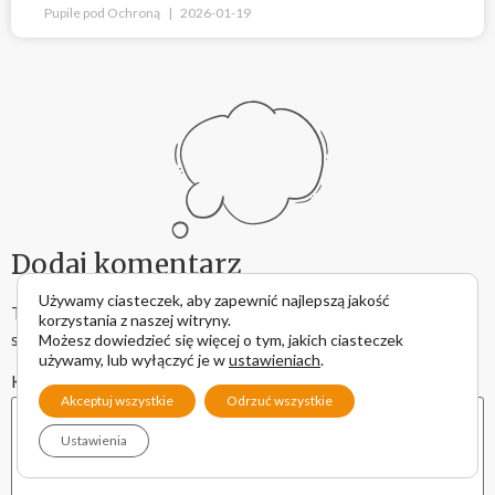
Pupile pod Ochroną
2026-01-19
Dodaj komentarz
Używamy ciasteczek, aby zapewnić najlepszą jakość
Twój adres email nie zostanie opublikowany.
Wymagane pola
korzystania z naszej witryny.
są oznaczone
*
Możesz dowiedzieć się więcej o tym, jakich ciasteczek
używamy, lub wyłączyć je w
ustawieniach
.
Komentarz
*
Akceptuj wszystkie
Odrzuć wszystkie
Ustawienia