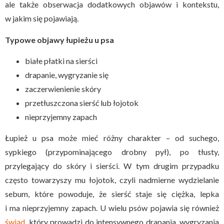
ale także obserwacja dodatkowych objawów i kontekstu,
w jakim się pojawiają.
Typowe objawy łupieżu u psa
białe płatki na sierści
drapanie, wygryzanie się
zaczerwienienie skóry
przetłuszczona sierść lub łojotok
nieprzyjemny zapach
Łupież u psa może mieć różny charakter – od suchego,
sypkiego (przypominającego drobny pył), po tłusty,
przylegający do skóry i sierści. W tym drugim przypadku
często towarzyszy mu łojotok, czyli nadmierne wydzielanie
sebum, które powoduje, że sierść staje się ciężka, lepka
i ma nieprzyjemny zapach. U wielu psów pojawia się również
świąd
, który prowadzi do intensywnego drapania, wygryzania