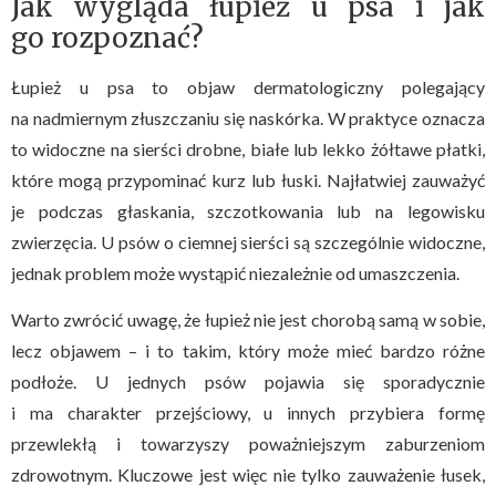
Jak wygląda łupież u psa i jak
go rozpoznać?
Łupież u psa to objaw dermatologiczny polegający
na nadmiernym złuszczaniu się naskórka. W praktyce oznacza
to widoczne na sierści drobne, białe lub lekko żółtawe płatki,
które mogą przypominać kurz lub łuski. Najłatwiej zauważyć
je podczas głaskania, szczotkowania lub na legowisku
zwierzęcia. U psów o ciemnej sierści są szczególnie widoczne,
jednak problem może wystąpić niezależnie od umaszczenia.
Warto zwrócić uwagę, że łupież nie jest chorobą samą w sobie,
lecz objawem – i to takim, który może mieć bardzo różne
podłoże. U jednych psów pojawia się sporadycznie
i ma charakter przejściowy, u innych przybiera formę
przewlekłą i towarzyszy poważniejszym zaburzeniom
zdrowotnym. Kluczowe jest więc nie tylko zauważenie łusek,