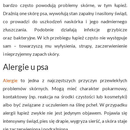
bardzo często powodują problemy skórne, w tym łupież.
Drażnią one skórę psa, wywołują stan zapalny i nasilony świąd,
co prowadzi do uszkodzeń naskórka i jego nadmiernego
złuszczania. Podobnie działają infekcje grzybicze
oraz bakteryjne. W ich przebiegu łupież często nie występuje
sam – towarzyszą mu wyłysienia, strupy, zaczerwienienie
i nieprzyjemny zapach skóry.
Alergie u psa
Alergie
to jedna z najczęstszych przyczyn przewlekłych
problemów skórnych. Mogą mieć charakter pokarmowy,
kontaktowy (np. reakcja na środki czystości lub kosmetyki)
albo być związane z uczuleniem na ślinę pcheł. W przypadku
alergii łupież zwykle nie jest jedynym objawem. Pojawia się
intensywny świąd, pies się drapie, wygryza sierść, a skóra staje
się zaczerwieniona i podrażniona.