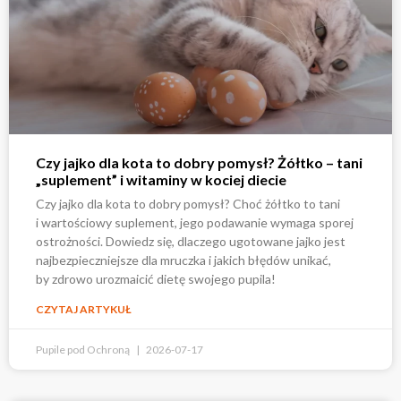
Czy jajko dla kota to dobry pomysł? Żółtko – tani
„suplement” i witaminy w kociej diecie
Czy jajko dla kota to dobry pomysł? Choć żółtko to tani
i wartościowy suplement, jego podawanie wymaga sporej
ostrożności. Dowiedz się, dlaczego ugotowane jajko jest
najbezpieczniejsze dla mruczka i jakich błędów unikać,
by zdrowo urozmaicić dietę swojego pupila!
CZYTAJ ARTYKUŁ
Pupile pod Ochroną
2026-07-17