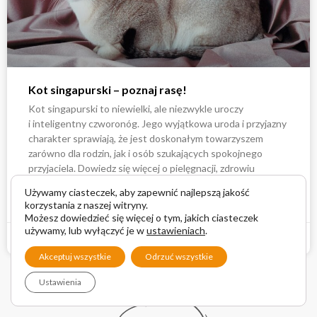
Kot singapurski – poznaj rasę!
Kot singapurski to niewielki, ale niezwykle uroczy
i inteligentny czworonóg. Jego wyjątkowa uroda i przyjazny
charakter sprawiają, że jest doskonałym towarzyszem
zarówno dla rodzin, jak i osób szukających spokojnego
przyjaciela. Dowiedz się więcej o pielęgnacji, zdrowiu
i historii tej fascynującej rasy!
Używamy ciasteczek, aby zapewnić najlepszą jakość
korzystania z naszej witryny.
CZYTAJ ARTYKUŁ
Możesz dowiedzieć się więcej o tym, jakich ciasteczek
używamy, lub wyłączyć je w
ustawieniach
.
Pupile pod Ochroną
2025-01-13
Akceptuj wszystkie
Odrzuć wszystkie
Ustawienia