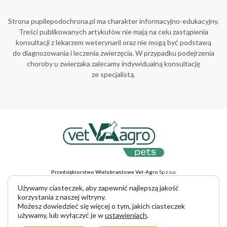
Strona pupilepodochrona.pl ma charakter informacyjno-edukacyjny.
Treści publikowanych artykułów nie mają na celu zastąpienia
konsultacji z lekarzem weterynarii oraz nie mogą być podstawą
do diagnozowania i leczenia zwierzęcia. W przypadku podejrzenia
choroby u zwierzaka zalecamy indywidualną konsultację
ze specjalistą.
Przedsiębiorstwo Wielobranżowe Vet-Agro
Sp z o.o.
ul. Gliniana 32, 20-616 Lublin, NIP 712-015-30-52
Adres do korespondencji
: ul. Mełgiewska 18, 20-234 Lublin
Używamy ciasteczek, aby zapewnić najlepszą jakość
tel. +48 81 445 23 00, e-mail vet-agro@vet-agro.pl
korzystania z naszej witryny.
www.vet-agro.pl
Możesz dowiedzieć się więcej o tym, jakich ciasteczek
używamy, lub wyłączyć je w
ustawieniach
.