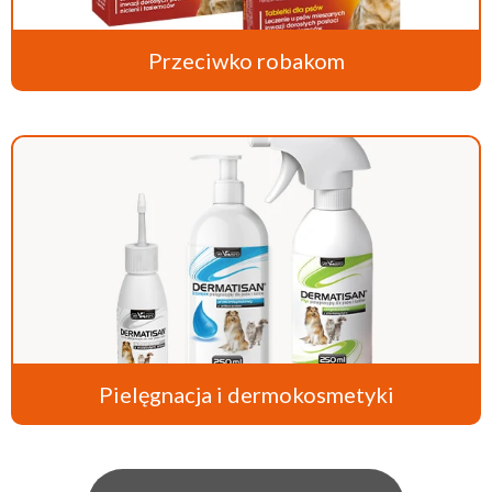
Przeciwko robakom
Pielęgnacja i dermokosmetyki