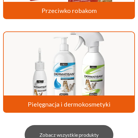
Przeciwko robakom
Pielęgnacja i dermokosmetyki
Zobacz wszystkie produkty