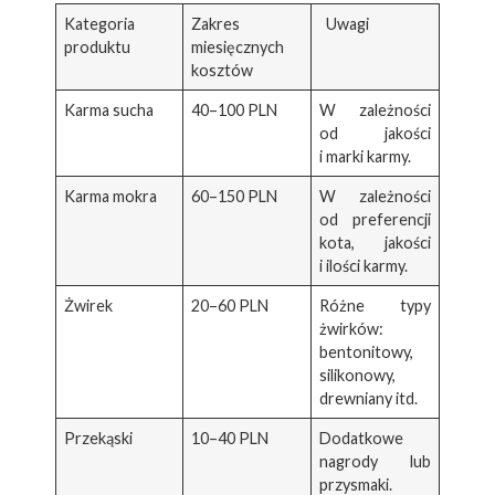
Kategoria
Zakres
Uwagi
produktu
miesięcznych
kosztów
Karma sucha
40–100 PLN
W zależności
od jakości
i marki karmy.
Karma mokra
60–150 PLN
W zależności
od preferencji
kota, jakości
i ilości karmy.
Żwirek
20–60 PLN
Różne typy
żwirków:
bentonitowy,
silikonowy,
drewniany itd.
Przekąski
10–40 PLN
Dodatkowe
nagrody lub
przysmaki.