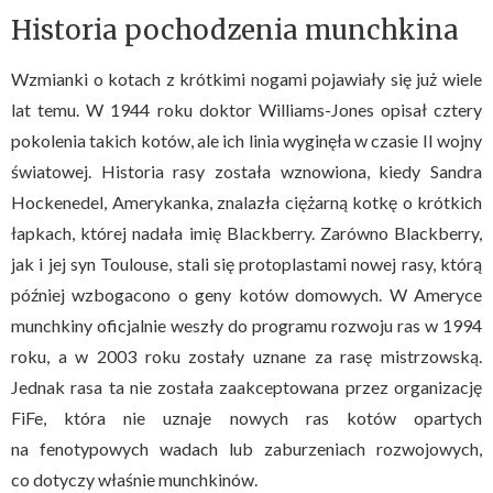
Historia pochodzenia munchkina
Wzmianki o kotach z krótkimi nogami pojawiały się już wiele
lat temu. W 1944 roku doktor Williams-Jones opisał cztery
pokolenia takich kotów, ale ich linia wyginęła w czasie II wojny
światowej. Historia rasy została wznowiona, kiedy Sandra
Hockenedel, Amerykanka, znalazła ciężarną kotkę o krótkich
łapkach, której nadała imię Blackberry. Zarówno Blackberry,
jak i jej syn Toulouse, stali się protoplastami nowej rasy, którą
później wzbogacono o geny kotów domowych. W Ameryce
munchkiny oficjalnie weszły do programu rozwoju ras w 1994
roku, a w 2003 roku zostały uznane za rasę mistrzowską.
Jednak rasa ta nie została zaakceptowana przez organizację
FiFe, która nie uznaje nowych ras kotów opartych
na fenotypowych wadach lub zaburzeniach rozwojowych,
co dotyczy właśnie munchkinów.