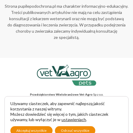
Strona pupilepodochrona.pl ma charakter informacyjno-edukacyjny.
Treści publikowanych artykułów nie mają na celu zastąpienia
konsultacji z lekarzem weterynarii oraz nie mogą być podstawą
do diagnozowania i leczenia zwierzęcia. W przypadku podejrzenia
choroby u zwierzaka zalecamy indywidualną konsultację
ze specjalistą.
Przedsiębiorstwo Wielobranżowe Vet-Agro
Sp z o.o.
ul. Gliniana 32, 20-616 Lublin, NIP 712-015-30-52
Adres do korespondencji
: ul. Mełgiewska 18, 20-234 Lublin
Używamy ciasteczek, aby zapewnić najlepszą jakość
tel. +48 81 445 23 00, e-mail vet-agro@vet-agro.pl
korzystania z naszej witryny.
www.vet-agro.pl
Możesz dowiedzieć się więcej o tym, jakich ciasteczek
używamy, lub wyłączyć je w
ustawieniach
.
Copyright © 2025 VET-AGRO Sp. z o. o.
Akceptuj wszystkie
Odrzuć wszystkie